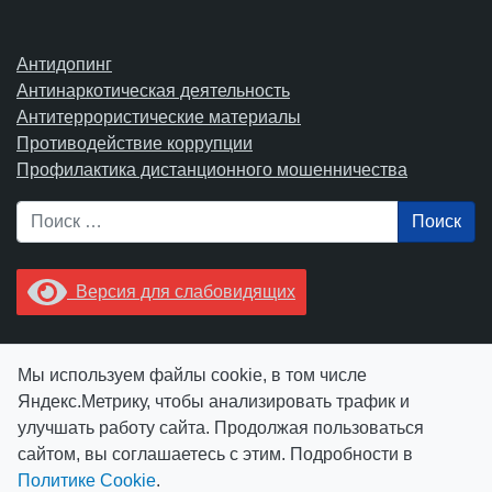
Антидопинг
Антинаркотическая деятельность
Антитеррористические материалы
Противодействие коррупции
Профилактика дистанционного мошенничества
Поиск
Версия для слабовидящих
Увидели опечатку? Выделите ее в тексте и нажмите
Мы используем файлы cookie, в том числе
Ctrl+Enter.
Яндекс.Метрику, чтобы анализировать трафик и
улучшать работу сайта. Продолжая пользоваться
сайтом, вы соглашаетесь с этим. Подробности в
Политике Cookie
.