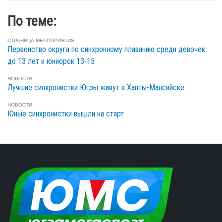
По теме:
СТРАНИЦА МЕРОПРИЯТИЯ
Первенство округа по синхронному плаванию среди девочек
до 13 лет и юниорок 13-15
НОВОСТИ
Лучшие синхронистки Югры живут в Ханты-Мансийске
НОВОСТИ
Юные синхронистки вышли на старт