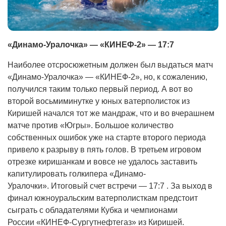
«Динамо-Уралочка» — «КИНЕФ-2» — 17:7
Наиболее отсросюжетным должен был выдаться матч
«Динамо-Уралочка» — «КИНЕФ-2», но, к сожалению,
получился таким только первый период. А вот во
второй восьмиминутке у юных ватерполисток из
Киришей начался тот же мандраж, что и во вчерашнем
матче против «Югры». Большое количество
собственных ошибок уже на старте второго периода
привело к разрыву в пять голов. В третьем игровом
отрезке киришанкам и вовсе не удалось заставить
капитулировать голкипера «Динамо-
Уралочки». Итоговый счет встречи — 17:7 . За выход в
финал южноуральским ватерполисткам предстоит
сыграть с обладателями Кубка и чемпионами
России «КИНЕФ-Сургутнефтегаз» из Киришей.