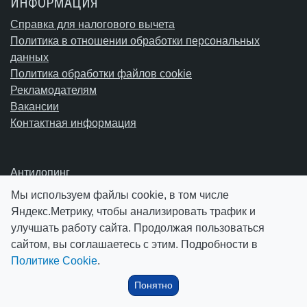
ИНФОРМАЦИЯ
Справка для налогового вычета
Политика в отношении обработки персональных
данных
Политика обработки файлов cookie
Рекламодателям
Вакансии
Контактная информация
Антидопинг
Антинаркотическая деятельность
Мы используем файлы cookie, в том числе
Антитеррористические материалы
Яндекс.Метрику, чтобы анализировать трафик и
Противодействие коррупции
улучшать работу сайта. Продолжая пользоваться
Профилактика дистанционного мошенничества
сайтом, вы соглашаетесь с этим. Подробности в
Политике Cookie
.
Поиск
Понятно