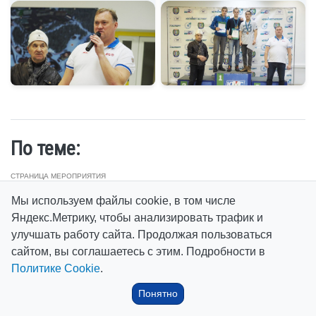
По теме:
СТРАНИЦА МЕРОПРИЯТИЯ
Межрегиональные соревнования по биатлону на призы
Мы используем файлы cookie, в том числе
«Олимпийских чемпионов Ю. Кашкарова и Е. Редькина» среди
Яндекс.Метрику, чтобы анализировать трафик и
юношей и девушек
улучшать работу сайта. Продолжая пользоваться
ФОТО
сайтом, вы соглашаетесь с этим. Подробности в
Соревнования по биатлону на призы Олимпийских чемпионов Ю.
Политике Cookie
.
Кашкарова и Е. Редькина
Понятно
НОВОСТИ
Межрегиональные соревнования по биатлону продолжаются