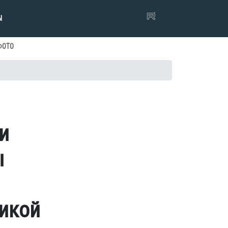
Ы
ФОТО
и
ы
икой