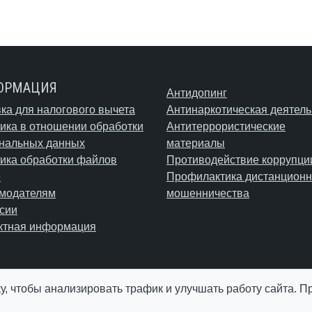
ОРМАЦИЯ
Антидопинг
ка для налогового вычета
Антинаркотическая деятель
ика в отношении обработки
Антитеррористические
нальных данных
материалы
ика обработки файлов
Противодействие коррупци
e
Профилактика дистанционн
модателям
мошенничества
сии
ктная информация
у, чтобы анализировать трафик и улучшать работу сайта. 
© АУ "ЮграМегаСпорт" 2026