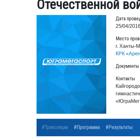
Отечественной во
Дата прове
25/04/2016
Место пров
г. Ханты-
КРК «Аре
Документы
Контакты
Кайгородо
гимнастич
«ЮграМега
#Трансляции
#Программа
#Результаты