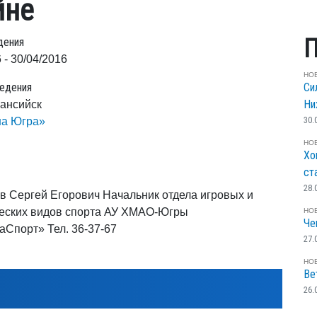
йне
П
дения
 - 30/04/2016
НО
едения
Си
Ни
Мансийск
30.
на Югра»
НО
Хо
ст
28.
в Сергей Егорович Начальник отдела игровых и
еских видов спорта АУ ХМАО-Югры
НО
Че
Спорт» Тел. 36-37-67
27.
НО
Ве
26.