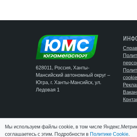
ИНФ
Справ
Полит
персо
628011, Россия, Ханты-
Полит
Мансийский автономный округ –
cooki
Югра,
г. Ханты-Мансийск
, ул.
Рекла
Ледовая 1
Вакан
Конта
Мы используем файлы cookie, в том числе Яндекс.Метрик
соглашаетесь с этим. Подробности в
Политике Cookie
.