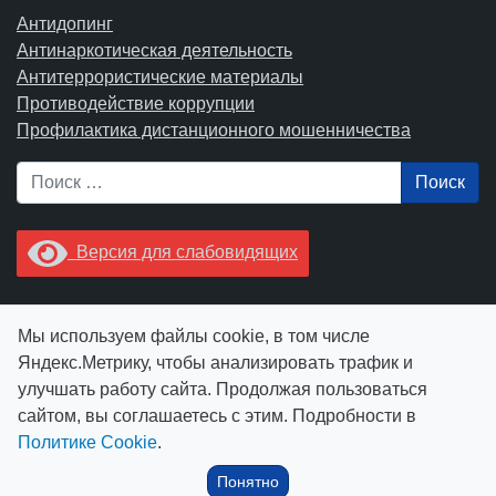
Антидопинг
Антинаркотическая деятельность
Антитеррористические материалы
Противодействие коррупции
Профилактика дистанционного мошенничества
Поиск
Версия для слабовидящих
Увидели опечатку? Выделите ее в тексте и нажмите
Мы используем файлы cookie, в том числе
Ctrl+Enter.
Яндекс.Метрику, чтобы анализировать трафик и
улучшать работу сайта. Продолжая пользоваться
сайтом, вы соглашаетесь с этим. Подробности в
Политике Cookie
.
© АУ "ЮграМегаСпорт" 2026
Понятно