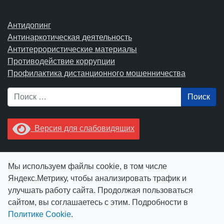
Антидопинг
Антинаркотическая деятельность
Антитеррористические материалы
Противодействие коррупции
Профилактика дистанционного мошенничества
Поиск
Версия для слабовидящих
Увидели опечатку? Выделите ее в тексте и нажмите
Мы используем файлы cookie, в том числе
Ctrl+Enter.
Яндекс.Метрику, чтобы анализировать трафик и
улучшать работу сайта. Продолжая пользоваться
сайтом, вы соглашаетесь с этим. Подробности в
Политике Cookie
.