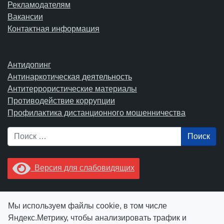
Рекламодателям
Вакансии
Контактная информация
Антидопинг
Антинаркотическая деятельность
Антитеррористические материалы
Противодействие коррупции
Профилактика дистанционного мошенничества
Поиск
Версия для слабовидящих
Увидели опечатку? Выделите ее в тексте и нажмите
Мы используем файлы cookie, в том числе
Ctrl+Enter.
Яндекс.Метрику, чтобы анализировать трафик и