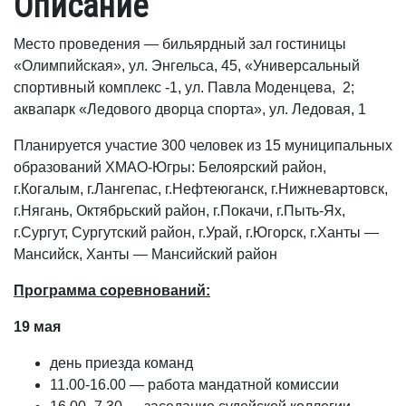
Описание
Место проведения — бильярдный зал гостиницы
«Олимпийская», ул. Энгельса, 45, «Универсальный
спортивный комплекс -1, ул. Павла Моденцева, 2;
аквапарк «Ледового дворца спорта», ул. Ледовая, 1
Планируется участие 300 человек из 15 муниципальных
образований ХМАО-Югры: Белоярский район,
г.Когалым, г.Лангепас, г.Нефтеюганск, г.Нижневартовск,
г.Нягань, Октябрьский район, г.Покачи, г.Пыть-Ях,
г.Сургут, Сургутский район, г.Урай, г.Югорск, г.Ханты —
Мансийск, Ханты — Мансийский район
Программа соревнований:
19 мая
день приезда команд
11.00-16.00 — работа мандатной комиссии