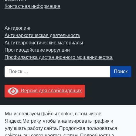
Контактная информация
Антидопинг
Антинаркотическая деятельность
Антитеррористические материалы
Противодействие коррупции
Профилактика дистанционного мошенничества
Поиск
Версия для слабовидящих
Увидели опечатку? Выделите ее в тексте и нажмите
Мы используем файлы cookie, в том числе
Ctrl+Enter.
Яндекс.Метрику, чтобы анализировать трафик и
улучшать работу сайта. Продолжая пользоваться
сайтом, вы соглашаетесь с этим. Подробности в