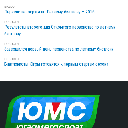
ВИДЕО
Первенство округа по Летнему биатлону – 2016
НОВОСТИ
Результаты второго дня Открытого первенства по летнему
биатлону
НОВОСТИ
Завершился первый день первенства по летнему биатлону
НОВОСТИ
Биатлонисты Югры готовятся к первым стартам сезона