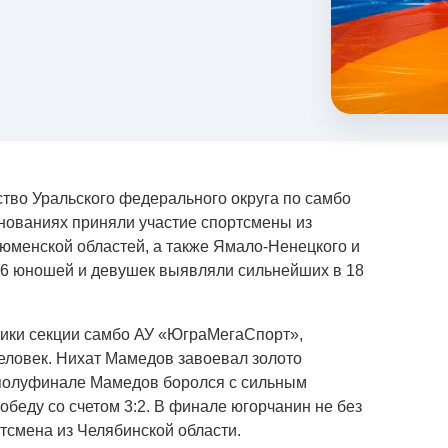
тво Уральского федерального округа по самбо
внованиях приняли участие спортсмены из
Тюменской областей, а также Ямало-Ненецкого и
16 юношей и девушек выявляли сильнейших в 18
ники секции самбо АУ «ЮграМегаСпорт»,
еловек. Нихат Мамедов завоевал золото
В полуфинале Мамедов боролся с сильным
беду со счетом 3:2. В финале югорчанин не без
тсмена из Челябинской области.