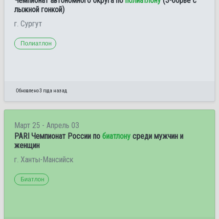
Чемпионат автономного округа по
полиатлону
(3-борье с
лыжной гонкой)
г. Сургут
Полиатлон
Обновлено 3 года назад
Март 25 - Апрель 03
PARI Чемпионат России по
биатлону
среди мужчин и
женщин
г. Ханты-Мансийск
Биатлон