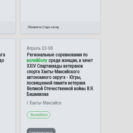
Обновлено 2 года назад
Апрель 03-08
уга
Региональные соревнования по
до
волейболу
среди женщин, в зачет
XXIV Спартакиады ветеранов
спорта Ханты-Мансийского
автономного округа - Югры,
посвященной памяти ветерана
Великой Отечественной войны В.Я.
Башмакова
г.Ханты-Мансийск
Волейбол
перенесено