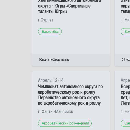
Ханты-Мансийского автономного
Хант
округа - Югры «Спортивные
окру
таланты Югры»
тала
г.Сургут
г. Н
Баскетбол
Во
Обновлено 2 года назад
Обновл
Апрель 12-14
Апре
Чемпионат автономного округа по
Всер
акробатическому рок-н-роллу
сред
Первенство автономного округа
лет,
по акробатическому рок-н-роллу
Литв
г. Ханты-Мансийск
г. Н
Акробатический рок–н–ролл
Са