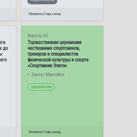
Обновлено 2 года назад
Апрель 05
уга
Торжественная церемония
к до
чествования спортсменов,
ды
тренеров и специалистов
ого
физической культуры и спорта
«Спортивная Элита»
г. Ханты-Мансийск
Церемонии
Обновлено 2 года назад