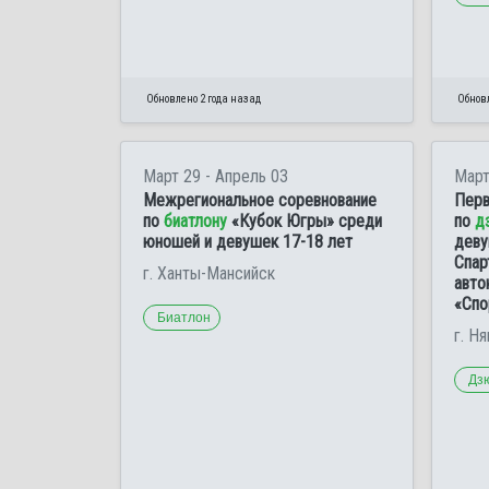
Обновлено 2 года назад
Обновл
Март 29 - Апрель 03
Март
Межрегиональное соревнование
Перв
по
биатлону
«Кубок Югры» среди
по
д
юношей и девушек 17-18 лет
деву
Спар
г. Ханты-Мансийск
авто
«Спо
Биатлон
г. Ня
Дз