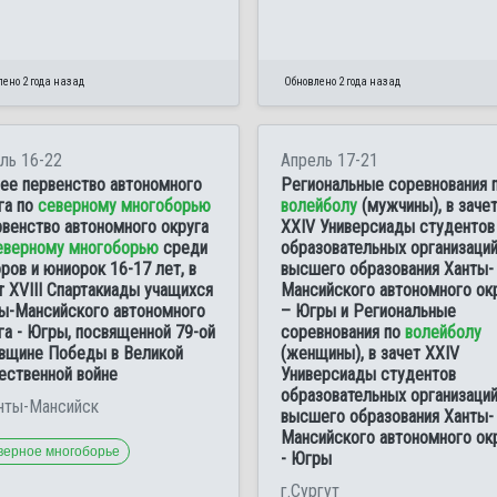
ено 2 года назад
Обновлено 2 года назад
ль 16-22
Апрель 17-21
ее первенство автономного
Региональные соревнования 
га по
северному многоборью
волейболу
(мужчины), в заче
рвенство автономного округа
XXIV Универсиады студентов
еверному многоборью
среди
образовательных организаци
ров и юниорок 16-17 лет, в
высшего образования Ханты-
т XVIII Спартакиады учащихся
Мансийского автономного ок
ы-Мансийского автономного
– Югры и Региональные
га - Югры, посвященной 79-ой
соревнования по
волейболу
вщине Победы в Великой
(женщины), в зачет XXIV
ественной войне
Универсиады студентов
образовательных организаци
анты-Мансийск
высшего образования Ханты-
Мансийского автономного ок
верное многоборье
- Югры
г.Сургут