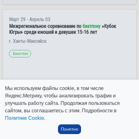
Март 29 - Апрель 03
Межрегиональное соревнование по
биатлону
«Кубок
Югры» среди юношей и девушек 15-16 лет
г. Ханты-Мансийск
Биатлон
Обновлено 2 года назад
Мы используем файлы cookie, в том числе
Яндекс.Метрику, чтобы анализировать трафик и
улучшать работу сайта. Продолжая пользоваться
Март 29 - Апрель 03
сайтом, вы соглашаетесь с этим. Подробности в
Межрегиональное соревнование по
биатлону
«Кубок
Югры» среди юношей и девушек 17-18 лет
Политике Cookie
.
г. Ханты-Мансийск
Понятно