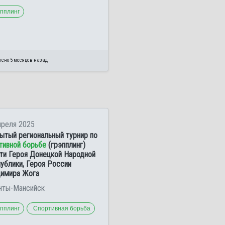
эпплинг
лено 5 месяцев назад
преля 2025
ытый региональный турнир по
тивной борьбе
(грэпплинг)
ти Героя Донецкой Народной
ублики, Героя России
имира Жога
анты-Мансийск
эпплинг
Спортивная борьба