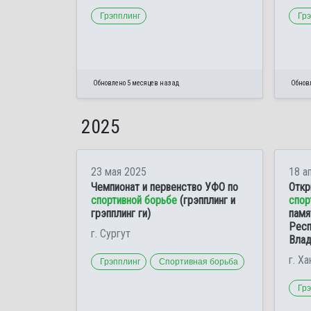
Грэпплинг
Гр
Обновлено 5 месяцев назад
Обнов
2025
23 мая 2025
18 а
Чемпионат и первенство УФО по
Откр
спортивной борьбе
(грэпплинг и
спор
грэпплинг ги)
памя
Респ
г. Сургут
Влад
г. Х
Грэпплинг
Спортивная борьба
Гр