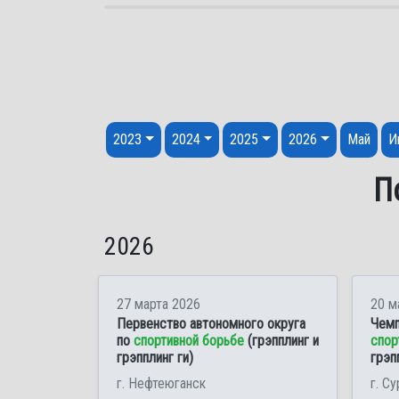
Перейти к содержанию
2023
2024
2025
2026
Май
И
П
2026
27 марта 2026
20 м
Первенство автономного округа
Чемп
по
спортивной борьбе
(грэпплинг и
спор
грэпплинг ги)
грэп
г. Нефтеюганск
г. Су