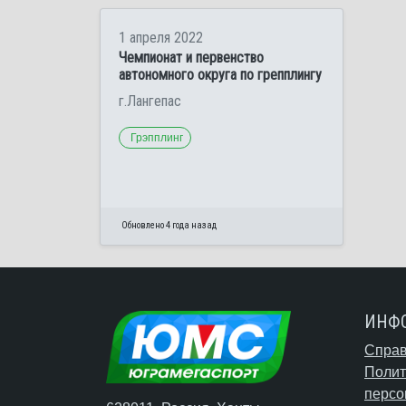
1 апреля 2022
Чемпионат и первенство
автономного округа по грепплингу
г.Лангепас
Грэпплинг
Обновлено 4 года назад
ИНФ
Справ
Полит
персо