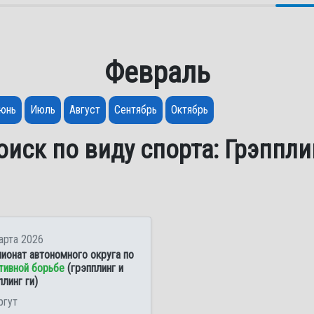
Февраль
юнь
Июль
Август
Сентябрь
Октябрь
оиск по виду спорта: Грэппли
арта 2026
ионат автономного округа по
тивной борьбе
(грэпплинг и
плинг ги)
ргут