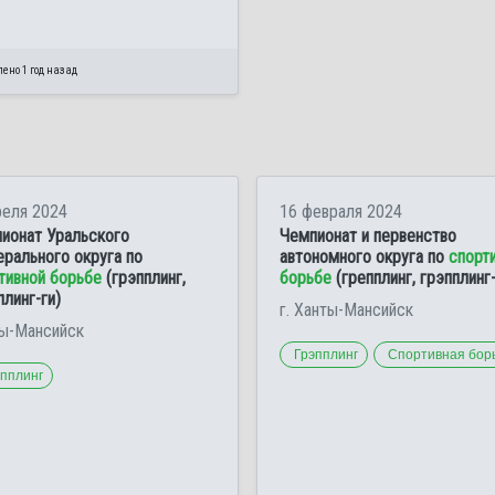
ено 1 год назад
реля 2024
16 февраля 2024
ионат Уральского
Чемпионат и первенство
рального округа по
автономного округа по
спорт
тивной борьбе
(грэпплинг,
борьбе
(грепплинг, грэпплинг-
плинг-ги)
г. Ханты-Мансийск
ы-Мансийск
Грэпплинг
Спортивная бор
эпплинг