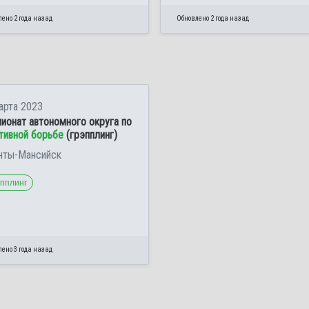
ено 2 года назад
Обновлено 2 года назад
арта 2023
ионат автономного округа по
тивной борьбе
(грэпплинг)
анты-Мансийск
эпплинг
ено 3 года назад