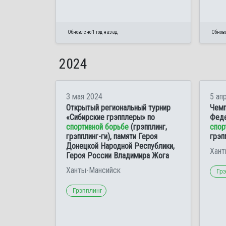
Обновлено 1 год назад
Обновл
2024
3 мая 2024
5 ап
Открытый региональный турнир
Чемп
«Сибирские грэпплеры» по
Феде
спортивной борьбе
(грэпплинг,
спор
грэпплинг-ги), памяти Героя
грэп
Донецкой Народной Республики,
Хант
Героя России Владимира Жога
Ханты-Мансийск
Гр
Грэпплинг