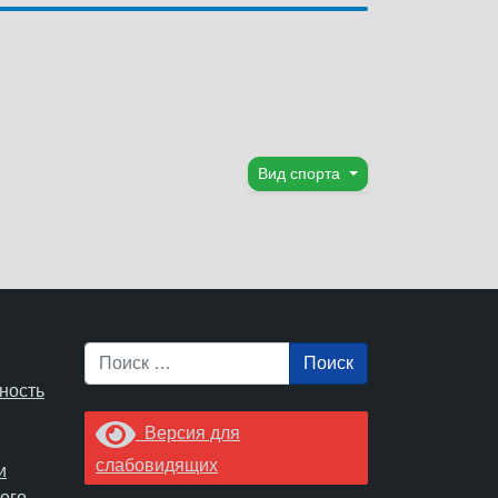
Вид спорта
Поиск
ность
Версия для
слабовидящих
и
ого