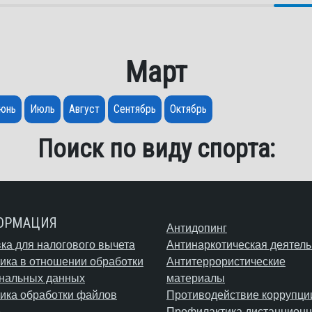
Март
юнь
Июль
Август
Сентябрь
Октябрь
Поиск по виду спорта:
ОРМАЦИЯ
Антидопинг
ка для налогового вычета
Антинаркотическая деятель
ика в отношении обработки
Антитеррористические
нальных данных
материалы
ика обработки файлов
Противодействие коррупци
e
Профилактика дистанционн