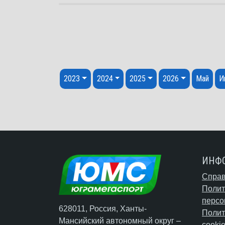
Перейти к содержанию
2023
2024
2025
2026
Май
И
ИНФ
Справ
Полит
персо
628011, Россия, Ханты-
Полит
Мансийский автономный округ –
cooki