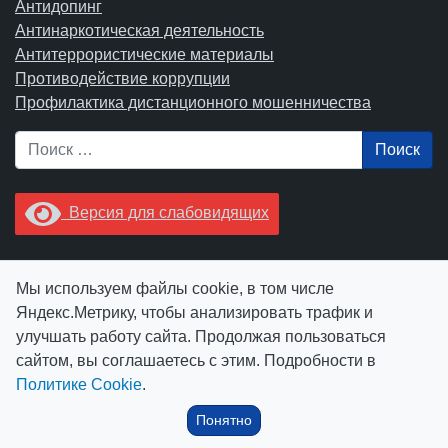
Антидопинг
Антинаркотическая деятельность
Антитеррористические материалы
Противодействие коррупции
Профилактика дистанционного мошенничества
Поиск
Версия для слабовидящих
Увидели опечатку? Выделите ее в тексте и нажмите
Мы используем файлы cookie, в том числе
Ctrl+Enter.
Яндекс.Метрику, чтобы анализировать трафик и
улучшать работу сайта. Продолжая пользоваться
сайтом, вы соглашаетесь с этим. Подробности в
Политике Cookie
.
© АУ "ЮграМегаСпорт" 2026
Понятно