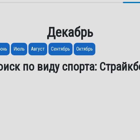
Декабрь
юнь
Июль
Август
Сентябрь
Октябрь
оиск по виду спорта: Страйкб