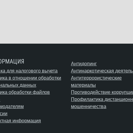
ОРМАЦИЯ
Антидопинг
ка для налогового вычета
Антинаркотическая деятель
ика в отношении обработки
Антитеррористические
нальных данных
материалы
ика обработки файлов
Противодействие коррупци
e
Профилактика дистанционн
модателям
мошенничества
сии
ктная информация