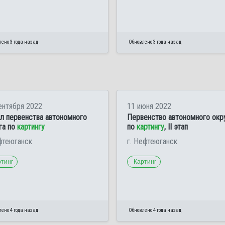
ено 3 года назад
Обновлено 3 года назад
ентября 2022
11 июня 2022
л первенства автономного
Первенство автономного окр
га по
картингу
по
картингу
, II этап
фтеюганск
г. Нефтеюганск
ртинг
Картинг
ено 4 года назад
Обновлено 4 года назад