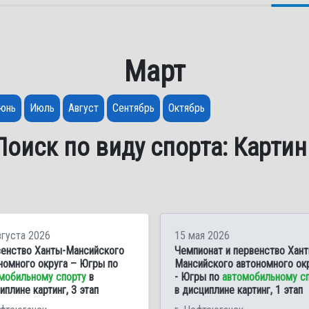
Март
юнь
Июль
Август
Сентябрь
Октябрь
Поиск по виду спорта: Картин
вгуста 2026
15 мая 2026
енство Ханты-Мансийского
Чемпионат и первенство Хант
номного округа – Югры по
Мансийского автономного ок
мобильному спорту
в
- Югры по
автомобильному с
иплине картинг, 3 этап
в дисциплине картинг, 1 этап