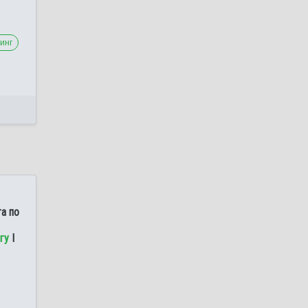
инг
а по
гу
I