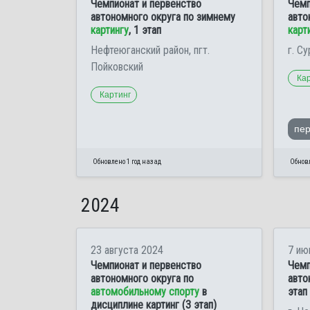
Чемпионат и первенство
Чемп
автономного округа по зимнему
авто
картингу
, 1 этап
карт
Нефтеюганский район, пгт.
г. Су
Пойковский
Ка
Картинг
пе
Обновлено 1 год назад
Обновл
2024
23 августа 2024
7 ию
Чемпионат и первенство
Чемп
автономного округа по
авто
автомобильному спорту
в
этап
дисциплине картинг (3 этап)