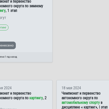
ионат и первенство
номного округа по зимнему
ингу
, 1 этап
ргут
ртинг
ренесено
ено 1 год назад
ня 2024
18 мая 2024
ионат и первенство
Чемпионат и первенство
номного округа по
картингу
, 2
автономного округа по
автомобильному спорту
в
дисциплине « картинг», I этап