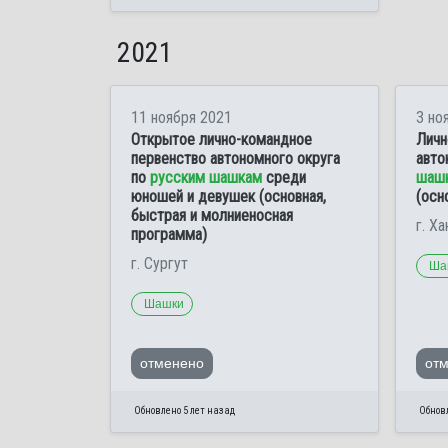
2021
11 ноября 2021
3 но
Открытое лично-командное
Личн
первенство автономного округа
авто
по
русским шашкам
среди
шаш
юношей и девушек (основная,
(осн
быстрая и молниеносная
г. Х
программа)
г. Сургут
Ша
Шашки
отменено
от
Обновлено 5 лет назад
Обновл