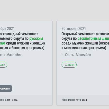
ября 2021
30 апреля 2021
о-командный чемпионат
Открытый чемпионат автоном
номного округа по
русским
округа по
стоклеточным шаш
кам
среди мужчин и женщин
среди мужчин женщин (основ
овная и быстрая программа)
и молниеносная программа)
анты-Мансийск
г. Ханты-Мансийск
шки
Шашки
менено
ено 5 лет назад
Обновлено 5 лет назад