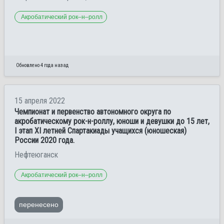
Акробатический рок–н–ролл
Обновлено 4 года назад
15 апреля 2022
Чемпионат и первенство автономного округа по
акробатическому рок-н-роллу, юноши и девушки до 15 лет,
I этап ХI летней Спартакиады учащихся (юношеская)
России 2020 года.
Нефтеюганск
Акробатический рок–н–ролл
перенесено