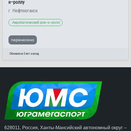
н–роллу
г. Нефтеюганск
Акробатический рок–н–ролл
перенесено
Обновлено 5 лет назад
628011, Россия, Ханты-Мансийский автономный округ –