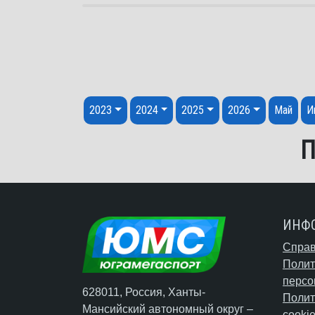
Перейти к содержанию
2023
2024
2025
2026
Май
И
П
ИНФ
Справ
Полит
персо
628011, Россия, Ханты-
Полит
Мансийский автономный округ –
cooki