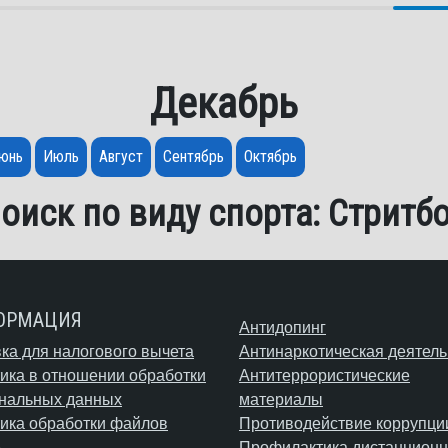
Декабрь
юнь
Июль
Август
Сентябрь
Октябрь
оиск по виду спорта: Стритб
ОРМАЦИЯ
Антидопинг
ка для налогового вычета
Антинаркотическая деятель
ика в отношении обработки
Антитеррористические
нальных данных
материалы
ика обработки файлов
Противодействие коррупци
e
Профилактика дистанционн