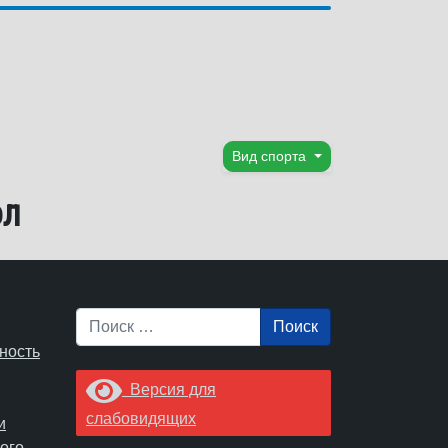
Вид спорта
ол
Поиск
ность
Версия для
слабовидящих
и
ого