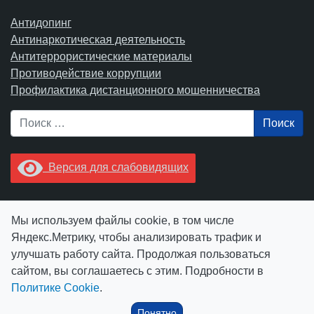
Антидопинг
Антинаркотическая деятельность
Антитеррористические материалы
Противодействие коррупции
Профилактика дистанционного мошенничества
Поиск
Версия для слабовидящих
Увидели опечатку? Выделите ее в тексте и нажмите
Мы используем файлы cookie, в том числе
Ctrl+Enter.
Яндекс.Метрику, чтобы анализировать трафик и
улучшать работу сайта. Продолжая пользоваться
сайтом, вы соглашаетесь с этим. Подробности в
Политике Cookie
.
© АУ "ЮграМегаСпорт" 2026
Понятно