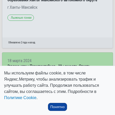
г.Ханты-Мансийск
Лыжные гонки
Обновлено 2 года назад
18 марта 2024
Зимние игры Паралимпийцев «Мы вместе. Спорт»
Мы используем файлы cookie, в том числе
г. Ханты-Мансийск
Яндекс.Метрику, чтобы анализировать трафик и
Биатлон
Лыжные гонки
Следж-хоккей
улучшать работу сайта. Продолжая пользоваться
сайтом, вы соглашаетесь с этим. Подробности в
Политике Cookie
.
Понятно
Обновлено 2 года назад