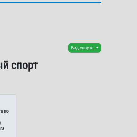
Вид спорта
ый спорт
а по
и
га