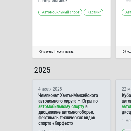
г. Нефтеюганск
г. Н
Автомобильный спорт
Картинг
Ав
Обновлено 1 неделя назад
Обнов
2025
4 июля 2025
22 м
Чемпионат Ханты-Мансийского
Кубо
автономного округа – Югры по
авто
автомобильному спорту
в
авто
дисциплине автомногоборье,
дисц
фестиваль технических видов
г. Н
спорта «Карфест»