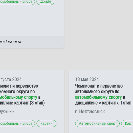
томобильный спорт
Дрифт
ено 1 год назад
вгуста 2024
18 мая 2024
ионат и первенство
Чемпионат и первенство
номного округа по
автономного округа по
мобильному спорту
в
автомобильному спорту
в
иплине картинг (3 этап)
дисциплине « картинг», I этап
адужный
г. Нефтеюганск
томобильный спорт
Картинг
Автомобильный спорт
Карт