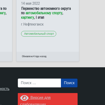
14 мая 2022
а по
Первенство автономного округа
ингу
,
по
автомобильному спорту
,
картингу
, I этап
г.Нефтеюганск
Автомобильный спорт
Обновлено 4 года назад
Поиск
ность
Версия для
слабовидящих