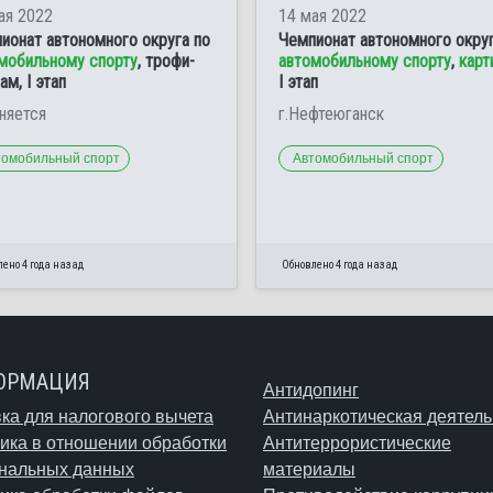
ая 2022
14 мая 2022
ионат автономного округа по
Чемпионат автономного округ
мобильному спорту
, трофи-
автомобильному спорту
,
карт
ам, I этап
I этап
няется
г.Нефтеюганск
томобильный спорт
Автомобильный спорт
ено 4 года назад
Обновлено 4 года назад
ОРМАЦИЯ
Антидопинг
ка для налогового вычета
Антинаркотическая деятель
ика в отношении обработки
Антитеррористические
нальных данных
материалы