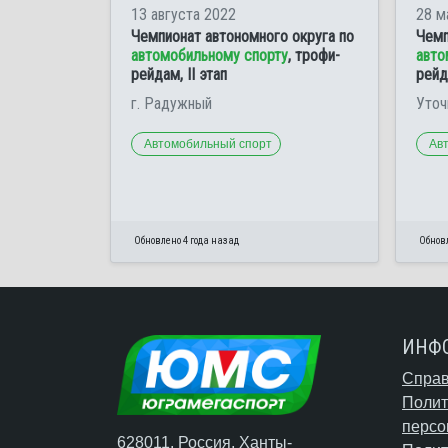
13 августа 2022
28 м
Чемпионат автономного округа по
Чемп
автомобильному спорту
, трофи-
авто
рейдам, II этап
рейд
г. Радужный
Уточ
Автомобильный спорт
Ав
Обновлено 4 года назад
Обновл
ИНФ
Справ
Полит
персо
628011, Россия, Ханты-