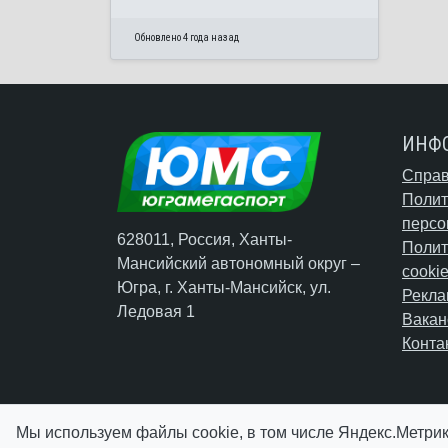
Обновлено 4 года назад
ИНФ
Справ
Полит
персо
628011, Россия, Ханты-
Полит
Мансийский автономный округ –
cooki
Югра,
г. Ханты-Мансийск
, ул.
Рекла
Ледовая 1
Вакан
Конта
Мы используем файлы cookie, в том числе Яндекс.Метрик