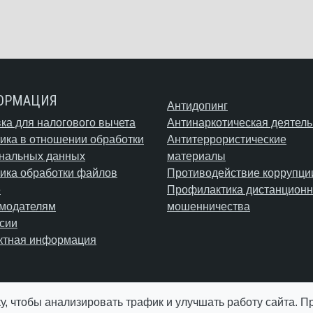
ОРМАЦИЯ
Антидопинг
ка для налогового вычета
Антинаркотическая деятель
ика в отношении обработки
Антитеррористические
нальных данных
материалы
ика обработки файлов
Противодействие коррупци
e
Профилактика дистанционн
модателям
мошенничества
сии
ктная информация
у, чтобы анализировать трафик и улучшать работу сайта. 
© АУ "ЮграМегаСпорт" 2026