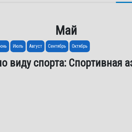
Май
юнь
Июль
Август
Сентябрь
Октябрь
о виду спорта: Спортивная 