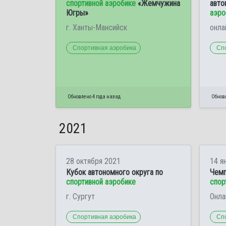
спортивной аэробике
«Жемчужина
авто
Югры»
аэро
г. Ханты-Мансийск
онла
Спортивная аэробика
Сп
Обновлено 4 года назад
Обновл
2021
28 октября 2021
14 я
Кубок автономного округа по
Чемп
спортивной аэробике
спор
г. Сургут
Онла
Спортивная аэробика
Сп