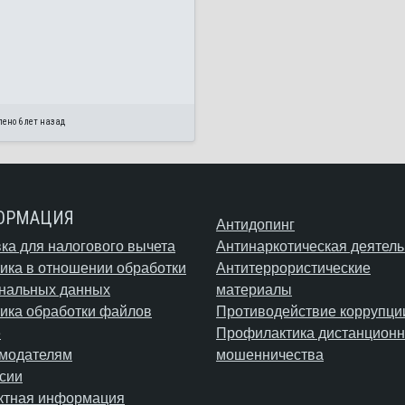
ено 6 лет назад
ОРМАЦИЯ
Антидопинг
ка для налогового вычета
Антинаркотическая деятель
ика в отношении обработки
Антитеррористические
нальных данных
материалы
ика обработки файлов
Противодействие коррупци
e
Профилактика дистанционн
модателям
мошенничества
сии
ктная информация