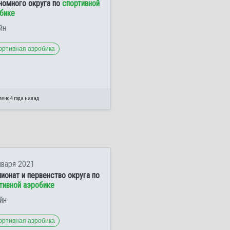
номного округа по
спортивной
бике
йн
ортивная аэробика
ено 4 года назад
нваря 2021
ионат и первенство округа по
тивной аэробике
йн
ортивная аэробика