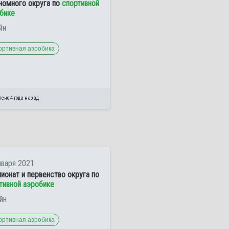
номного округа по
спортивной
бике
йн
ортивная аэробика
ено 4 года назад
нваря 2021
ионат и первенство округа по
тивной аэробике
йн
ортивная аэробика