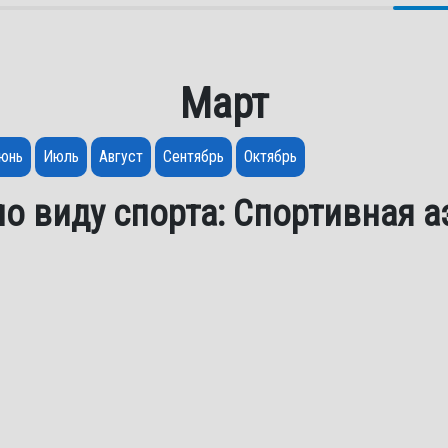
Март
юнь
Июль
Август
Сентябрь
Октябрь
о виду спорта: Спортивная 