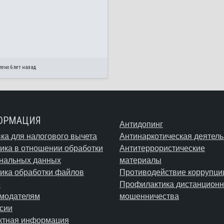
ено 6 лет назад
ОРМАЦИЯ
Антидопинг
ка для налогового вычета
Антинаркотическая деятель
ика в отношении обработки
Антитеррористические
нальных данных
материалы
ика обработки файлов
Противодействие коррупци
e
Профилактика дистанционн
модателям
мошенничества
сии
ктная информация