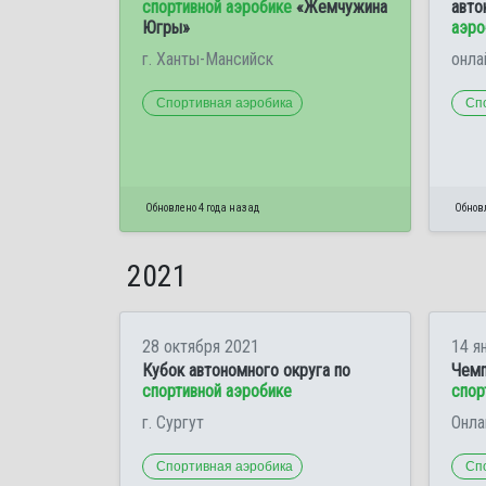
спортивной аэробике
«Жемчужина
авто
Югры»
аэро
г. Ханты-Мансийск
онла
Спортивная аэробика
Сп
Обновлено 4 года назад
Обновл
2021
28 октября 2021
14 я
Кубок автономного округа по
Чемп
спортивной аэробике
спор
г. Сургут
Онла
Спортивная аэробика
Сп