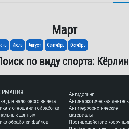
Март
юнь
Июль
Август
Сентябрь
Октябрь
Поиск по виду спорта: Кёрлин
ОРМАЦИЯ
Антидопинг
ка для налогового вычета
Антинаркотическая деятель
ика в отношении обработки
Антитеррористические
нальных данных
материалы
ика обработки файлов
Противодействие коррупци
e
Профилактика дистанционн