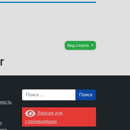
Вид спорта
г
Поиск
ность
Версия для
слабовидящих
и
ого