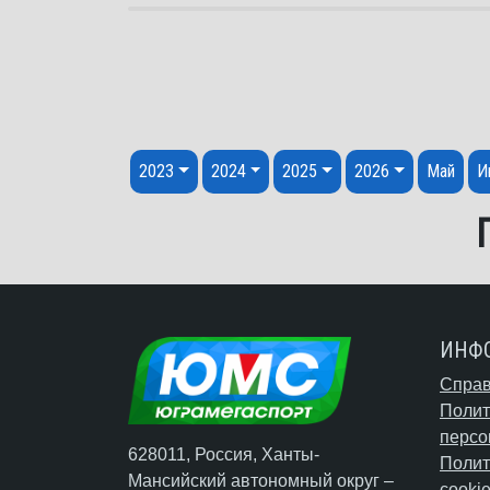
Перейти к содержанию
2023
2024
2025
2026
Май
И
ИНФ
Справ
Полит
персо
628011, Россия, Ханты-
Полит
Мансийский автономный округ –
cooki