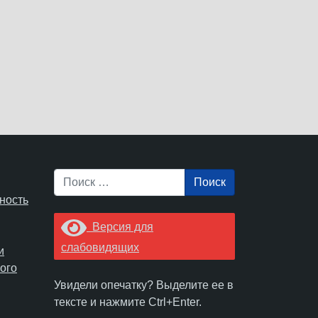
Поиск
ность
Версия для
слабовидящих
и
ого
Увидели опечатку? Выделите ее в
тексте и нажмите Ctrl+Enter.