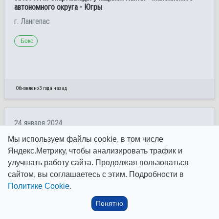
автономного округа - Югры
г. Лангепас
Бокс
Обновлено 3 года назад
24 января 2024
Чемпионат автономного округа по
боксу
среди мужчин 19
Мы используем файлы cookie, в том числе
лет и старше, посвященный памяти первого президента
Яндекс.Метрику, чтобы анализировать трафик и
федерации бокса Ханты - Мансийского автономного округа
- Югры В.А. Воробьева
улучшать работу сайта. Продолжая пользоваться
сайтом, вы соглашаетесь с этим. Подробности в
г. Лангепас
Политике Cookie
.
Бокс
Понятно