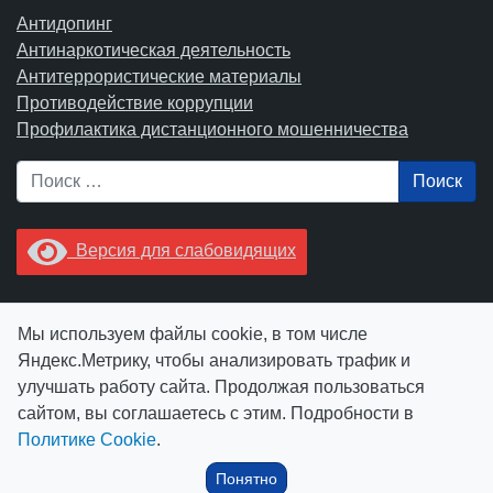
Антидопинг
Антинаркотическая деятельность
Антитеррористические материалы
Противодействие коррупции
Профилактика дистанционного мошенничества
Поиск
Версия для слабовидящих
Увидели опечатку? Выделите ее в тексте и нажмите
Мы используем файлы cookie, в том числе
Ctrl+Enter.
Яндекс.Метрику, чтобы анализировать трафик и
улучшать работу сайта. Продолжая пользоваться
сайтом, вы соглашаетесь с этим. Подробности в
Политике Cookie
.
© АУ "ЮграМегаСпорт" 2026
Понятно