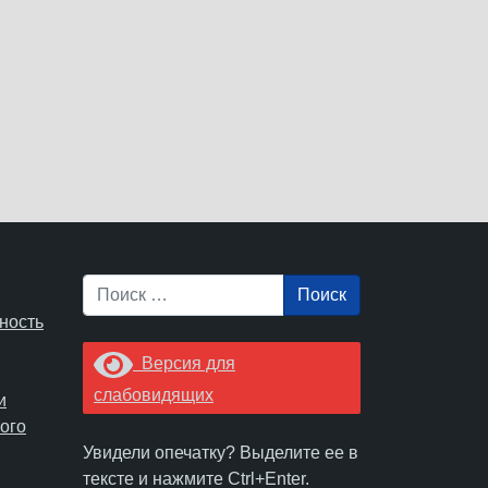
Поиск
ность
Версия для
слабовидящих
и
ого
Увидели опечатку? Выделите ее в
тексте и нажмите Ctrl+Enter.