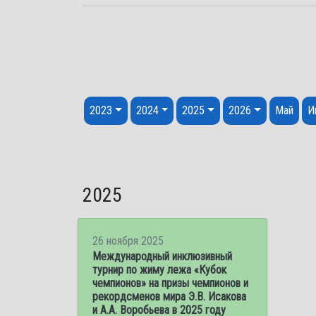
Перейти к содержанию
2023
2024
2025
2026
Май
И
2025
26 ноября 2025
Международный инклюзивный
турнир по жиму лежа «Кубок
чемпионов» на призы чемпионов и
рекордсменов мира Э.В. Исакова
и А.А. Воробьева в 2025 году