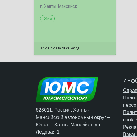
г. Ханты-Мансийск
Жим
Обновлено 8 месяцев назад
ИНФ
Справ
Полит
персо
628011, Россия, Ханты-
Полит
Мансийский автономный округ –
cooki
Югра,
г. Ханты-Мансийск
, ул.
Рекла
Ледовая 1
Вакан