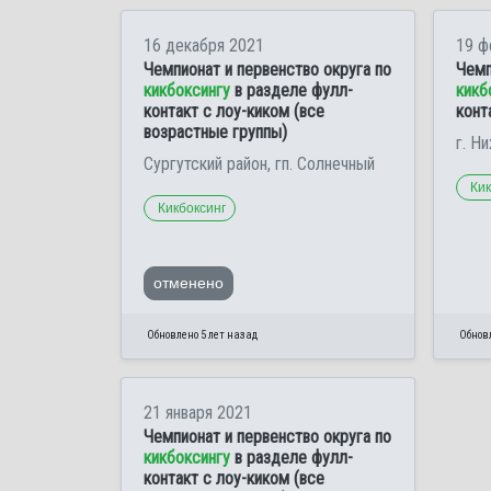
16 декабря 2021
19 ф
Чемпионат и первенство округа по
Чемп
кикбоксингу
в разделе фулл-
кикб
контакт с лоу-киком (все
конт
возрастные группы)
г. Н
Сургутский район, гп. Солнечный
Кик
Кикбоксинг
отменено
Обновлено 5 лет назад
Обновл
21 января 2021
Чемпионат и первенство округа по
кикбоксингу
в разделе фулл-
контакт с лоу-киком (все