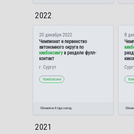
2022
20 декабря 2022
8 де
Чемпионат и первенство
Чемп
автономного округа по
кикб
кикбоксингу
в разделе фулл-
разд
контакт
кико
г. Сургут
Сург
Кикбоксинг
Кик
Обновлено 4 года назад
Обновл
2021