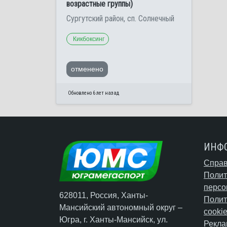
возрастные группы)
Сургутский район, сп. Солнечный
Кикбоксинг
отменено
Обновлено 6 лет назад
ИНФ
Справ
Полит
персо
628011, Россия, Ханты-
Полит
Мансийский автономный округ –
cooki
Югра,
г. Ханты-Мансийск
, ул.
Рекла