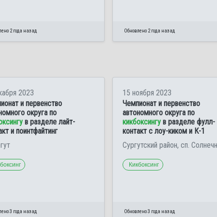
ено 2 года назад
Обновлено 2 года назад
кабря 2023
15 ноября 2023
ионат и первенство
Чемпионат и первенство
номного округа по
автономного округа по
оксингу
в разделе лайт-
кикбоксингу
в разделе фулл-
акт и поинтфайтинг
контакт с лоу-киком и К-1
ргут
Сургутский район, сп. Солнеч
боксинг
Кикбоксинг
ено 3 года назад
Обновлено 3 года назад