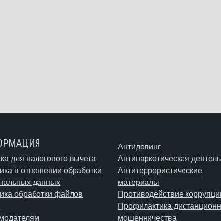
ОРМАЦИЯ
Антидопинг
ка для налогового вычета
Антинаркотическая деятель
ика в отношении обработки
Антитеррористические
нальных данных
материалы
ика обработки файлов
Противодействие коррупци
e
Профилактика дистанционн
модателям
мошенничества