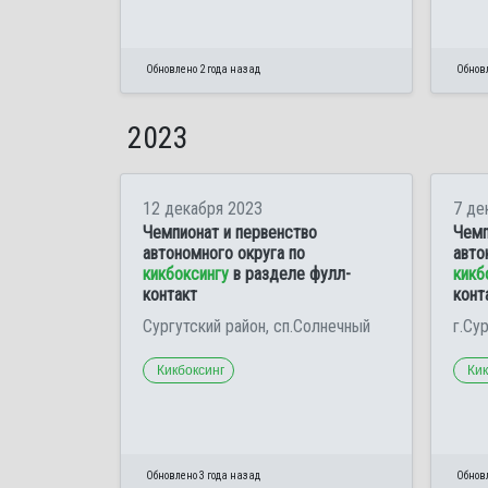
Обновлено 2 года назад
Обновл
2023
12 декабря 2023
7 де
Чемпионат и первенство
Чемп
автономного округа по
авто
кикбоксингу
в разделе фулл-
кикб
контакт
конт
Сургутский район, сп.Солнечный
г.Су
Кикбоксинг
Кик
Обновлено 3 года назад
Обновл