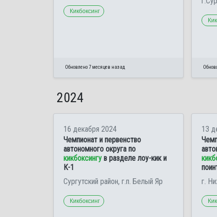
г.Су
Кикбоксинг
Кик
Обновлено 7 месяцев назад
Обнов
2024
16 декабря 2024
13 д
Чемпионат и первенство
Чемп
автономного округа по
авто
кикбоксингу
в разделе лоу-кик и
кикб
К-1
поин
Сургутский район, г.п. Белый Яр
г. Н
Кикбоксинг
Кик