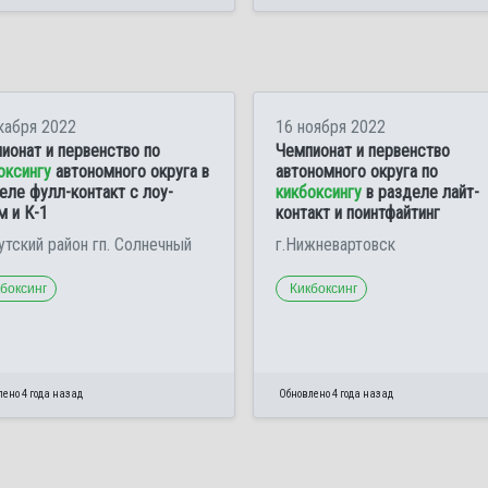
кабря 2022
16 ноября 2022
ионат и первенство по
Чемпионат и первенство
оксингу
автономного округа в
автономного округа по
еле фулл-контакт с лоу-
кикбоксингу
в разделе лайт-
м и К-1
контакт и поинтфайтинг
утский район гп. Солнечный
г.Нижневартовск
боксинг
Кикбоксинг
ено 4 года назад
Обновлено 4 года назад