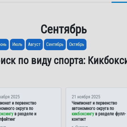
Сентябрь
юнь
Июль
Август
Сентябрь
Октябрь
иск по виду спорта: Кикбокс
кабря 2025
21 ноября 2025
ионат и первенство
Чемпионат и первенство
номного округа по
автономного округа по
оксингу
в разделе и
кикбоксингу
в разделе фулл-
тфайтинг
контакт