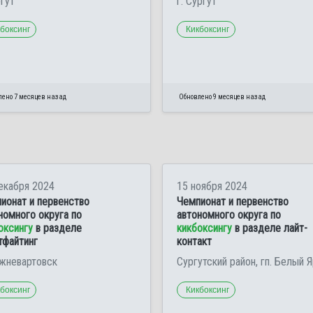
ргут
г. Сургут
боксинг
Кикбоксинг
лено 7 месяцев назад
Обновлено 9 месяцев назад
екабря 2024
15 ноября 2024
ионат и первенство
Чемпионат и первенство
номного округа по
автономного округа по
оксингу
в разделе
кикбоксингу
в разделе лайт-
тфайтинг
контакт
ижневартовск
Сургутский район, гп. Белый 
боксинг
Кикбоксинг