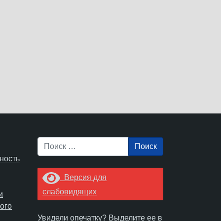
Поиск
ность
Версия для
слабовидящих
и
ого
Увидели опечатку? Выделите ее в