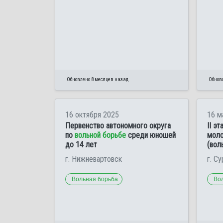
Обновлено 8 месяцев назад
Обнов
16 октября 2025
16 м
Первенство автономного округа
II э
по
вольной борьбе
среди юношей
мол
до 14 лет
(вол
г. Нижневартовск
г. Су
Вольная борьба
Во