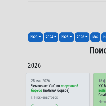
Перейти к содержанию
2023
2024
2025
2026
Май
И
Поис
2026
25 мая 2026
18 ф
Чемпионат УФО по
спортивной
XX М
борьбе
(вольная борьба)
воль
Семё
г. Нижневартовск
Нефт