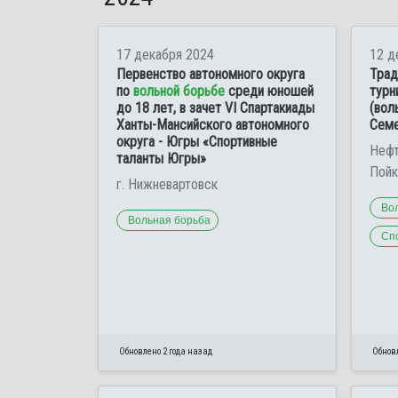
17 декабря 2024
12 д
Первенство автономного округа
Трад
по
вольной борьбе
среди юношей
турн
до 18 лет, в зачет VI Спартакиады
(вол
Ханты-Мансийского автономного
Семе
округа - Югры «Спортивные
Нефт
таланты Югры»
Пойк
г. Нижневартовск
Во
Вольная борьба
Сп
Обновлено 2 года назад
Обновл