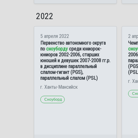
2022
5 апреля 2022
2 ап
Первенство автономного округа
Чемп
по
сноуборду
среди юниорок-
сноу
юниоров 2002-2006, старших
2006
юношей и девушек 2007-2008 гг.р.
пара
в дисциплине параллельный
(PGS
слалом-гигант (PGS),
(PSL
параллельный слалом (PSL)
г. Х
г. Ханты-Мансийск
Сн
Сноуборд