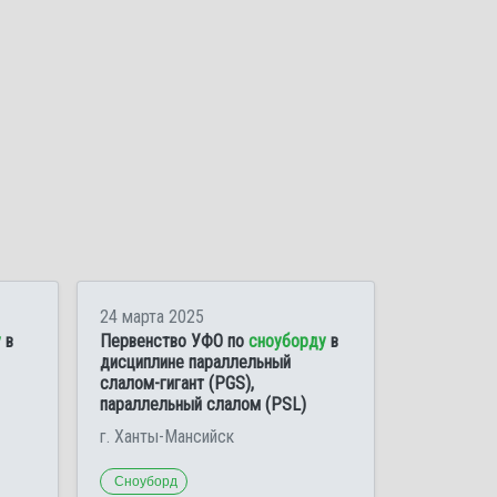
24 марта 2025
у
в
Первенство УФО по
сноуборду
в
дисциплине параллельный
слалом-гигант (PGS),
параллельный слалом (PSL)
г. Ханты-Мансийск
Сноуборд