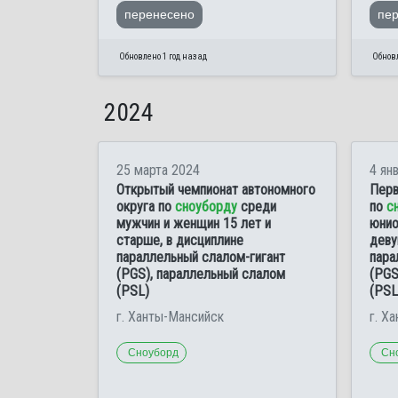
перенесено
пе
Обновлено 1 год назад
Обновл
2024
25 марта 2024
4 ян
Открытый чемпионат автономного
Перв
округа по
сноуборду
среди
по
с
мужчин и женщин 15 лет и
юнио
старше, в дисциплине
деву
параллельный слалом-гигант
пара
(PGS), параллельный слалом
(PGS
(PSL)
(PSL
г. Ханты-Мансийск
г. Х
Сноуборд
Сн