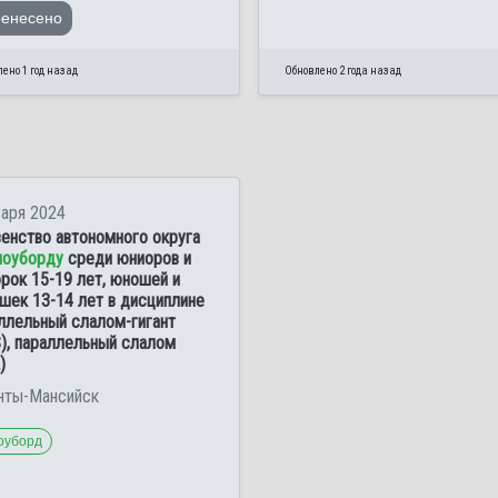
ренесено
ено 1 год назад
Обновлено 2 года назад
варя 2024
енство автономного округа
ноуборду
среди юниоров и
рок 15-19 лет, юношей и
шек 13-14 лет в дисциплине
ллельный слалом-гигант
), параллельный слалом
)
анты-Мансийск
оуборд