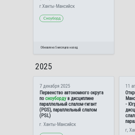
г.Ханты-Мансийск
Сноуборд
Обновлено 5 месяцев назад
2025
7 декабря 2025
11 а
Первенство автономного округа
Откр
по
сноуборду
в дисциплине
Манс
параллельный слалом-гигант
- Юг
(PGS), параллельный слалом
дисц
(PSL)
слал
пара
г. Ханты-Мансийск
г, Х