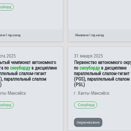
оуборд
ено 1 год назад
Обновлено 1 год назад
рта 2025
31 января 2025
ытый чемпионат автономного
Первенство автономного окр
га по
сноуборду
в дисциплине
по
сноуборду
в дисциплине
ллельный слалом-гигант
параллельный слалом-гигант
), параллельный слалом
(PGS), параллельный слалом
)
(PSL)
анты-Мансийск
г. Ханты-Мансийск
оуборд
Сноуборд
перенесено