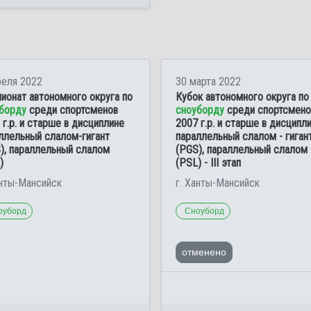
реля 2022
30 марта 2022
ионат автономного округа по
Кубок автономного округа по
борду
среди спортсменов
сноуборду
среди спортсмено
 г.р. и старше в дисциплине
2007 г.р. и старше в дисципл
ллельный слалом-гигант
параллельный слалом - гиган
), параллельный слалом
(PGS), параллельный слалом
)
(PSL) - III этап
анты-Мансийск
г. Ханты-Мансийск
оуборд
Сноуборд
отменено