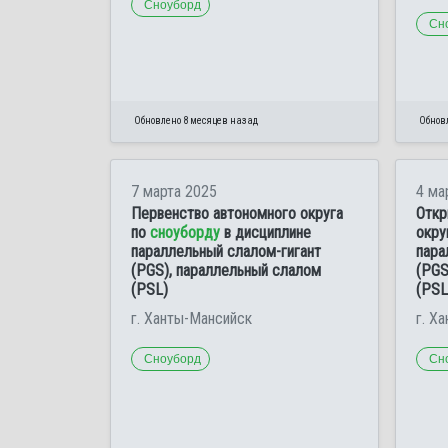
Сноуборд
Сн
Обновлено 8 месяцев назад
Обновл
7 марта 2025
4 ма
Первенство автономного округа
Откр
по
сноуборду
в дисциплине
окру
параллельный слалом-гигант
пара
(PGS), параллельный слалом
(PGS
(PSL)
(PSL
г. Ханты-Мансийск
г. Х
Сноуборд
Сн