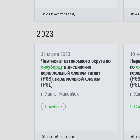
Обновлено 2 года назад
Обновл
2023
31 марта 2023
10 я
Чемпионат автономного округа по
Перв
сноуборду
в дисциплине
по
с
параллельный слалом-гигант
пара
(PGS), параллельный слалом
(PGS
(PSL)
(PSL
г. Ханты-Мансийск
г. Х
Сноуборд
Сн
Обновлено 3 года назад
Обновл