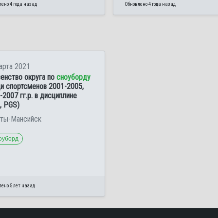
ено 4 года назад
Обновлено 4 года назад
арта 2021
енство округа по
сноуборду
и спортсменов 2001-2005,
-2007 гг.р. в дисциплине
, PGS)
нты-Мансийск
оуборд
ено 5 лет назад