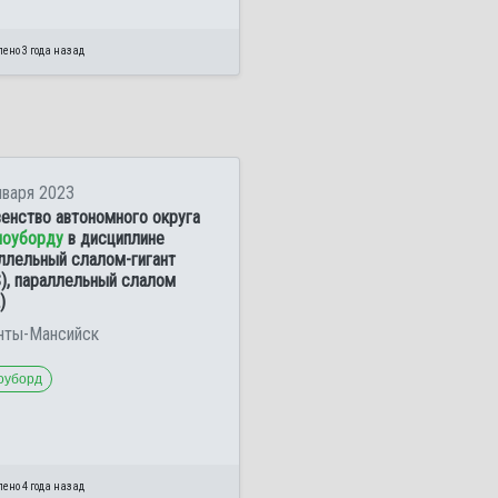
ено 3 года назад
нваря 2023
енство автономного округа
ноуборду
в дисциплине
ллельный слалом-гигант
), параллельный слалом
)
анты-Мансийск
оуборд
ено 4 года назад