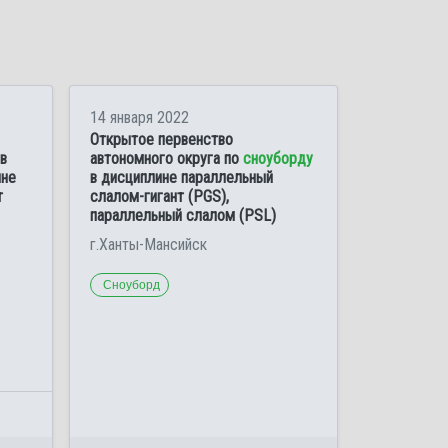
14 января 2022
Открытое первенство
в
автономного округа по
сноуборду
ине
в дисциплине параллельный
т
слалом-гигант (PGS),
параллельный слалом (PSL)
г.Ханты-Мансийск
Сноуборд