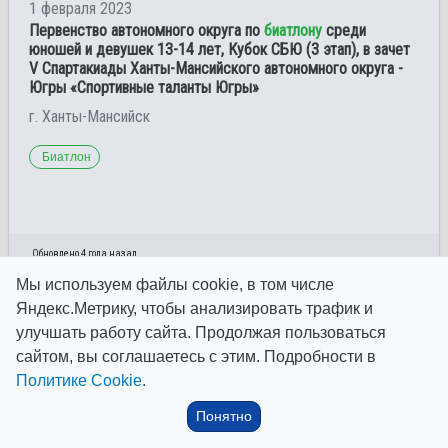
1 февраля 2023
Первенство автономного округа по
биатлону
среди
юношей и девушек 13-14 лет, Кубок СБЮ (3 этап), в зачет
V Спартакиады Ханты-Мансийского автономного округа -
Югры «Спортивные таланты Югры»
г. Ханты-Мансийск
Биатлон
Обновлено 4 года назад
Мы используем файлы cookie, в том числе
Яндекс.Метрику, чтобы анализировать трафик и
18 января 2023
улучшать работу сайта. Продолжая пользоваться
Первенство автономного округа по
биатлону
среди
сайтом, вы соглашаетесь с этим. Подробности в
юношей и девушек 17-18 лет, посвященное памяти
Политике Cookie
.
Виктора Николаева
г. Ханты-Мансийск
Понятно