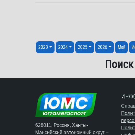
Перейти к содержанию
2023
2024
2025
2026
Май
И
Поиск
ИНФ
Справ
Полит
персо
628011, Россия, Ханты-
Полит
Мансийский автономный округ –
cooki