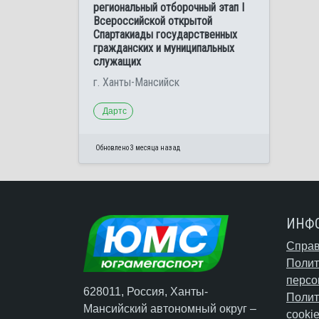
региональный отборочный этап I
Всероссийской открытой
Спартакиады государственных
гражданских и муниципальных
служащих
г. Ханты-Мансийск
Дартс
Обновлено 3 месяца назад
ИНФ
Справ
Полит
персо
628011, Россия, Ханты-
Полит
Мансийский автономный округ –
cooki