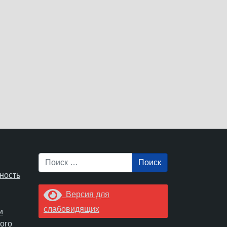
Поиск
ность
Версия для
слабовидящих
и
ого