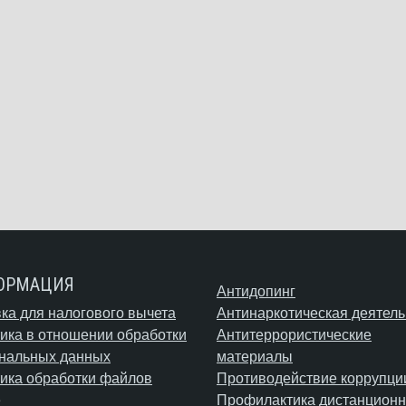
ОРМАЦИЯ
Антидопинг
ка для налогового вычета
Антинаркотическая деятель
ика в отношении обработки
Антитеррористические
нальных данных
материалы
ика обработки файлов
Противодействие коррупци
e
Профилактика дистанционн