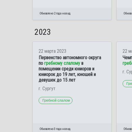
Обновлено 2 года назад
Обновл
2023
22 марта 2023
22 м
Первенство автономного округа
Чемп
по
гребному слалому
в
греб
помещении среди юниоров и
г. Су
юниорок до 19 лет, юношей и
девушек до 15 лет
Гр
г. Сургут
Гребной слалом
Обновлено 3 года назад
Обновл