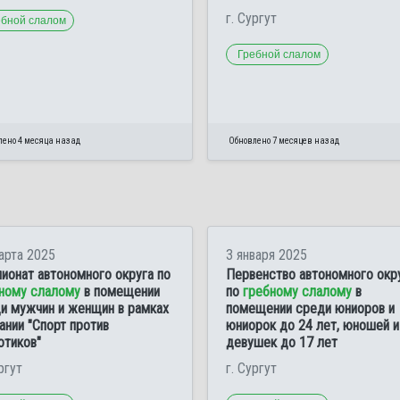
г. Сургут
ебной слалом
Гребной слалом
лено 4 месяца назад
Обновлено 7 месяцев назад
арта 2025
3 января 2025
ионат автономного округа по
Первенство автономного окр
ному слалому
в помещении
по
гребному слалому
в
и мужчин и женщин в рамках
помещении среди юниоров и
ании "Спорт против
юниорок до 24 лет, юношей и
отиков"
девушек до 17 лет
ргут
г. Сургут