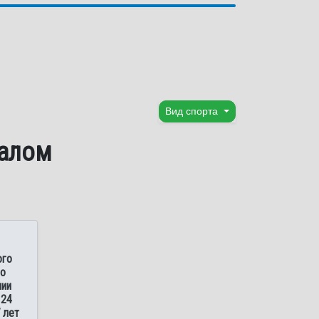
Вид спорта
лалом
ого
по
ии
 24
 лет