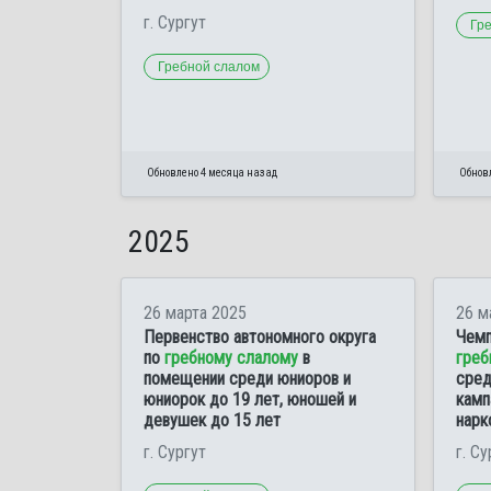
г. Сургут
Гр
Гребной слалом
Обновлено 4 месяца назад
Обнов
2025
26 марта 2025
26 м
Первенство автономного округа
Чемп
по
гребному слалому
в
греб
помещении среди юниоров и
сред
юниорок до 19 лет, юношей и
камп
девушек до 15 лет
нарк
г. Сургут
г. Су