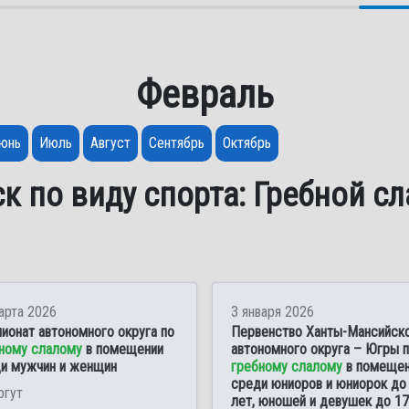
Февраль
юнь
Июль
Август
Сентябрь
Октябрь
к по виду спорта: Гребной с
арта 2026
3 января 2026
ионат автономного округа по
Первенство Ханты-Мансийск
ному слалому
в помещении
автономного округа – Югры 
и мужчин и женщин
гребному слалому
в помещен
среди юниоров и юниорок до
ргут
лет, юношей и девушек до 17