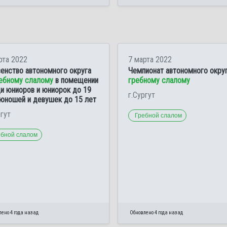
рта 2022
7 марта 2022
енство автономного округа
Чемпионат автономного округ
ебному слалому
в помещении
гребному слалому
и юниоров и юниорок до 19
г.Сургут
 юношей и девушек до 15 лет
ргут
Гребной слалом
ебной слалом
ено 4 года назад
Обновлено 4 года назад