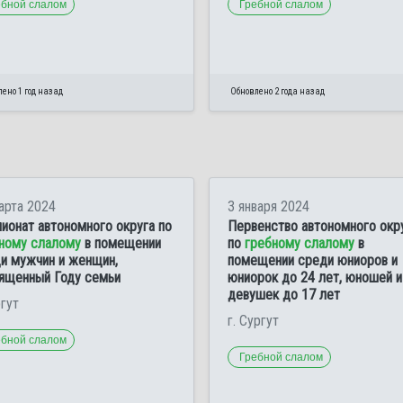
ебной слалом
Гребной слалом
ено 1 год назад
Обновлено 2 года назад
арта 2024
3 января 2024
ионат автономного округа по
Первенство автономного окр
ному слалому
в помещении
по
гребному слалому
в
и мужчин и женщин,
помещении среди юниоров и
ященный Году семьи
юниорок до 24 лет, юношей и
девушек до 17 лет
ргут
г. Сургут
ебной слалом
Гребной слалом