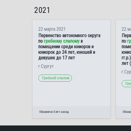
2021
22 марта 2021
22 м
Первенство автономного округа
Перв
по
гребному слалому
в
по
г
помещении среди юниоров и
поме
юниорок до 24 лет, юношей и
юнио
девушек до 17 лет
гг.р
лет 
г.Сургут
г.Су
Гребной слалом
Гр
Обновлено 5 лет назад
Обновл