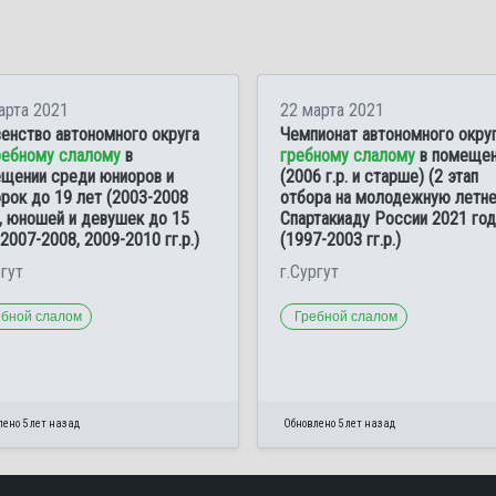
арта 2021
22 марта 2021
енство автономного округа
Чемпионат автономного округ
ребному слалому
в
гребному слалому
в помещен
щении среди юниоров и
(2006 г.р. и старше) (2 этап
рок до 19 лет (2003-2008
отбора на молодежную летн
.), юношей и девушек до 15
Спартакиаду России 2021 год
(2007-2008, 2009-2010 гг.р.)
(1997-2003 гг.р.)
ргут
г.Сургут
ебной слалом
Гребной слалом
ено 5 лет назад
Обновлено 5 лет назад