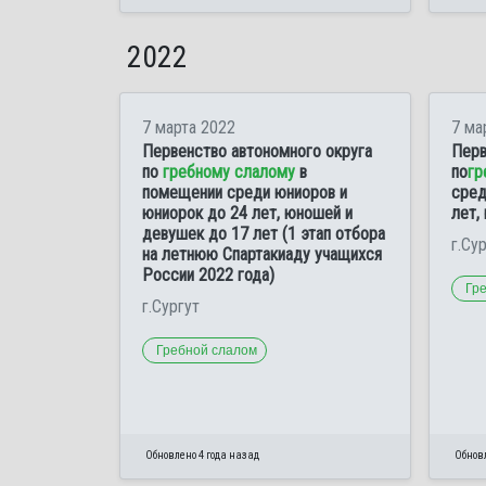
2022
7 марта 2022
7 ма
Первенство автономного округа
Перв
по
гребному слалому
в
по
гр
помещении среди юниоров и
сред
юниорок до 24 лет, юношей и
лет,
девушек до 17 лет (1 этап отбора
г.Су
на летнюю Спартакиаду учащихся
России 2022 года)
Гр
г.Сургут
Гребной слалом
Обновлено 4 года назад
Обновл