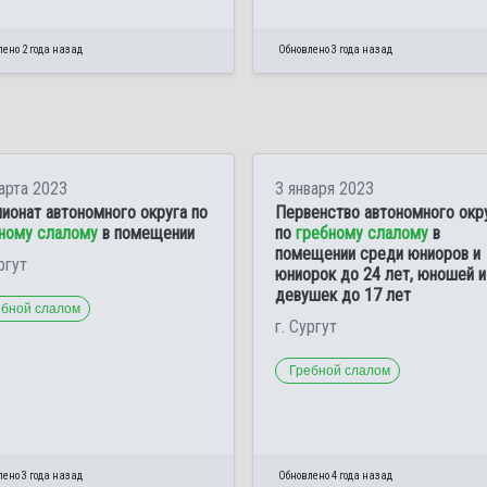
ено 2 года назад
Обновлено 3 года назад
арта 2023
3 января 2023
ионат автономного округа по
Первенство автономного окр
ному слалому
в помещении
по
гребному слалому
в
помещении среди юниоров и
ргут
юниорок до 24 лет, юношей и
девушек до 17 лет
ебной слалом
г. Сургут
Гребной слалом
ено 3 года назад
Обновлено 4 года назад