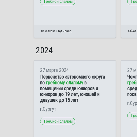
Гребной слалом
Гр
Обновлено 1 год назад
Обновл
2024
27 марта 2024
27 м
Первенство автономного округа
Чемп
по
гребному слалому
в
греб
помещении среди юниоров и
сред
юниорок до 19 лет, юношей и
посв
девушек до 15 лет
г.Су
г.Сургут
Гр
Гребной слалом