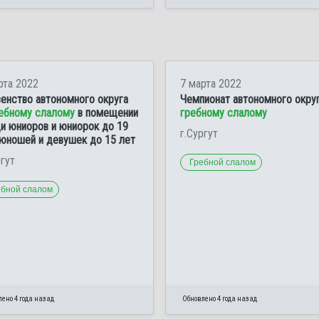
рта 2022
7 марта 2022
енство автономного округа
Чемпионат автономного округ
ебному слалому
в помещении
гребному слалому
и юниоров и юниорок до 19
г.Сургут
 юношей и девушек до 15 лет
ргут
Гребной слалом
ебной слалом
ено 4 года назад
Обновлено 4 года назад