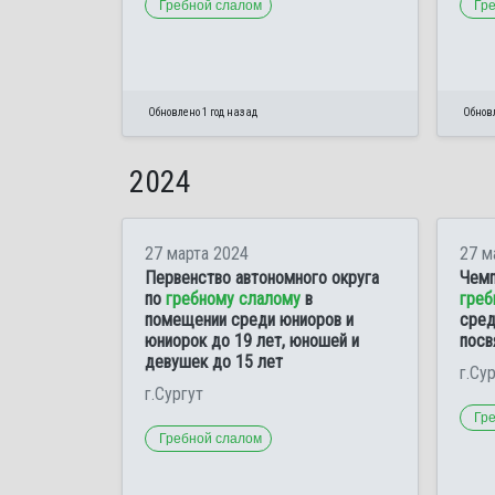
Гребной слалом
Гр
Обновлено 1 год назад
Обновл
2024
27 марта 2024
27 м
Первенство автономного округа
Чемп
по
гребному слалому
в
греб
помещении среди юниоров и
сред
юниорок до 19 лет, юношей и
посв
девушек до 15 лет
г.Су
г.Сургут
Гр
Гребной слалом