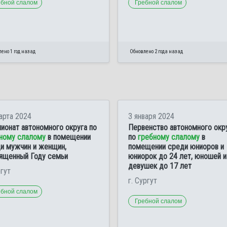
ебной слалом
Гребной слалом
ено 1 год назад
Обновлено 2 года назад
арта 2024
3 января 2024
ионат автономного округа по
Первенство автономного окр
ному слалому
в помещении
по
гребному слалому
в
и мужчин и женщин,
помещении среди юниоров и
ященный Году семьи
юниорок до 24 лет, юношей и
девушек до 17 лет
ргут
г. Сургут
ебной слалом
Гребной слалом