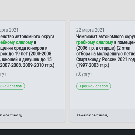
арта 2021
22 марта 2021
енство автономного округа
Чемпионат автономного округ
ребному слалому
в
гребному слалому
в помещен
щении среди юниоров и
(2006 г.р. и старше) (2 этап
рок до 19 лет (2003-2008
отбора на молодежную летн
.), юношей и девушек до 15
Спартакиаду России 2021 год
(2007-2008, 2009-2010 гг.р.)
(1997-2003 гг.р.)
ргут
г.Сургут
ебной слалом
Гребной слалом
ено 5 лет назад
Обновлено 5 лет назад