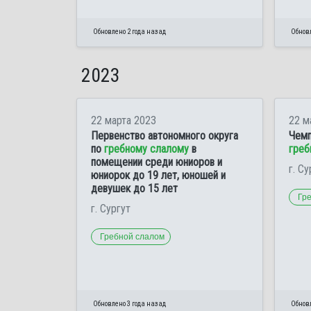
Обновлено 2 года назад
Обновл
2023
22 марта 2023
22 м
Первенство автономного округа
Чемп
по
гребному слалому
в
греб
помещении среди юниоров и
г. Су
юниорок до 19 лет, юношей и
девушек до 15 лет
Гр
г. Сургут
Гребной слалом
Обновлено 3 года назад
Обновл