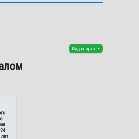
Вид спорта
лалом
ого
по
ии
 24
 лет