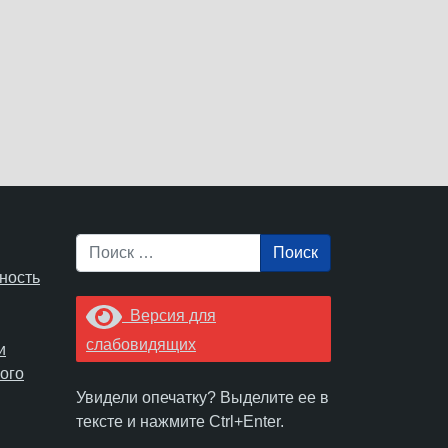
Поиск
ность
Версия для
слабовидящих
и
ого
Увидели опечатку? Выделите ее в
тексте и нажмите Ctrl+Enter.