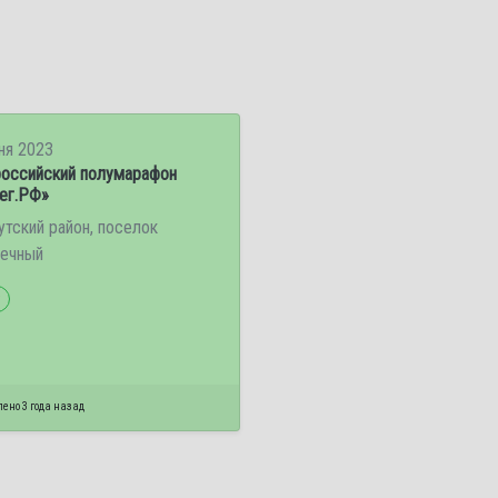
ня 2023
оссийский полумарафон
ег.РФ»
утский район, поселок
ечный
ено 3 года назад