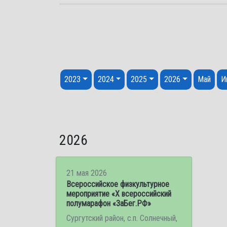
Перейти к содержанию
2023
2024
2025
2026
Май
И
2026
21 мая 2026
Всероссийское физкультурное
мероприятие «Х всероссийский
полумарафон «ЗаБег.РФ»
Сургутский район, с.п. Солнечный,