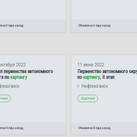
ено 3 года назад
Обновлено 3 года назад
ентября 2022
11 июня 2022
л первенства автономного
Первенство автономного окр
га по
картингу
по
картингу
, II этап
фтеюганск
г. Нефтеюганск
ртинг
Картинг
ено 4 года назад
Обновлено 4 года назад