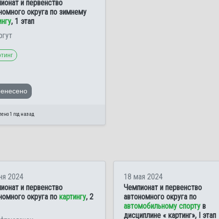
ионат и первенство
номного округа по зимнему
ингу
, 1 этап
ргут
ртинг
ренесено
ено 1 год назад
ня 2024
18 мая 2024
ионат и первенство
Чемпионат и первенство
номного округа по
картингу
, 2
автономного округа по
автомобильному спорту
в
дисциплине « картинг», I этап