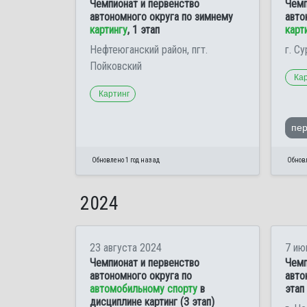
Чемпионат и первенство
Чемп
автономного округа по зимнему
авто
картингу
, 1 этап
карт
Нефтеюганский район, пгт.
г. Су
Пойковский
Ка
Картинг
пе
Обновлено 1 год назад
Обновл
2024
23 августа 2024
7 ию
Чемпионат и первенство
Чемп
автономного округа по
авто
автомобильному спорту
в
этап
дисциплине картинг (3 этап)