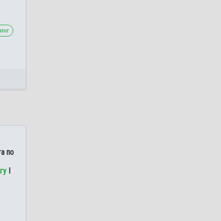
инг
а по
гу
I