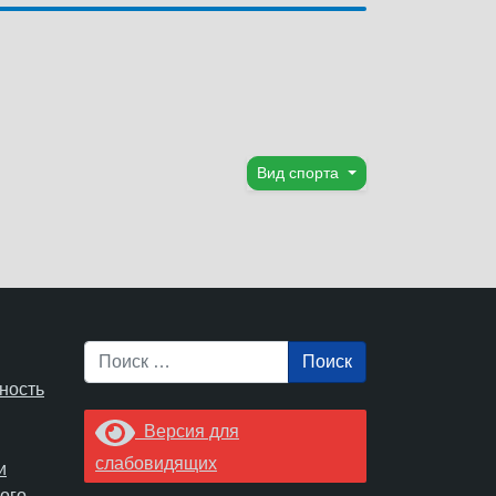
Вид спорта
Поиск
ность
Версия для
слабовидящих
и
ого