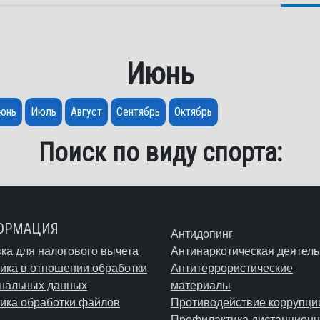
Июнь
юнь
Июль
Август
Сентябрь
Октябрь
Поиск по виду спорта:
ОРМАЦИЯ
Антидопинг
ка для налогового вычета
Антинаркотическая деятель
ика в отношении обработки
Антитеррористические
нальных данных
материалы
ика обработки файлов
Противодействие коррупци
e
Профилактика дистанционн