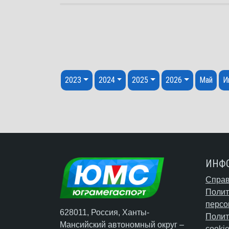
Перейти к содержанию
2023
2024
2025
2026
Май
И
ИНФ
Справ
Полит
персо
628011, Россия, Ханты-
Полит
Мансийский автономный округ –
cooki