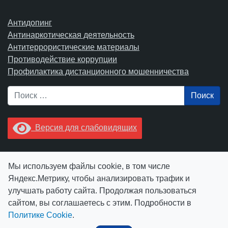
Антидопинг
Антинаркотическая деятельность
Антитеррористические материалы
Противодействие коррупции
Профилактика дистанционного мошенничества
Поиск
Версия для слабовидящих
Увидели опечатку? Выделите ее в тексте и нажмите
Мы используем файлы cookie, в том числе
Ctrl+Enter.
Яндекс.Метрику, чтобы анализировать трафик и
улучшать работу сайта. Продолжая пользоваться
сайтом, вы соглашаетесь с этим. Подробности в
Политике Cookie
.
© АУ "ЮграМегаСпорт" 2026