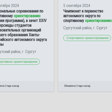
нтября 2024
5 сентября 2024
ональные соревнования по
Чемпионат и первенство
тивному
ориентированию
автономного округа по
няя программа), в зачет XXIV
спортивному
ориентированию
ерсиады студентов
Сургутский район, г. Сургут
зовательных организаций
его образования Ханты-
Спортивное ориентирование
ийского автономного округа
ры
утский район, г. Сургут
ортивное ориентирование
ено 2 года назад
Обновлено 2 года назад