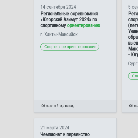
14 сентября 2024
5 се
Региональные соревнования
Реги
«Югорский Азимут 2024» по
спор
спортивному
ориентированию
(лет
Унив
г. Ханты-Мансийск
обра
высш
Спортивное ориентирование
Манс
- Юг
Сург
Сп
Обновлено 2 года назад
Обновл
21 марта 2024
Чемпионат и первенство