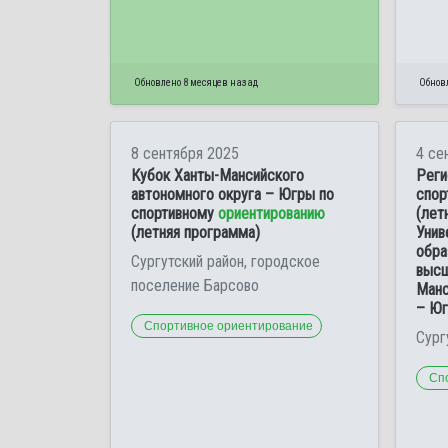
Обновлено 8 месяцев назад
Обнов
8 сентября 2025
4 се
Кубок Ханты-Мансийского
Реги
автономного округа – Югры по
спор
спортивному
ориентированию
(лет
(летняя программа)
Унив
обра
Сургутский район, городское
высш
поселение Барсово
Манс
– Ю
Спортивное ориентирование
Сург
Сп