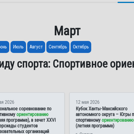
Март
юнь
Июль
Август
Сентябрь
Октябрь
иду спорта: Спортивное ори
ая 2026
12 мая 2026
ональное соревнование по
Кубок Ханты-Мансийского
тивному
ориентированию
автономного округа – Югры 
няя программа), в зачет XXVI
спортивному
ориентированию
ерсиады студентов
(летняя программа)
зовательных организаций