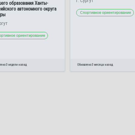
г. Сургут
его образования Ханты-
ийского автономного округа
Спортивное ориентирование
гры
ргут
ортивное ориентирование
лено 3 недели назад
Обновлено 3 месяца назад