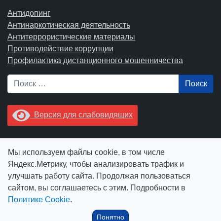
Антидопинг
Антинаркотическая деятельность
Антитеррористические материалы
Противодействие коррупции
Профилактика дистанционного мошенничества
Поиск
Версия для слабовидящих
Увидели опечатку? Выделите ее в тексте и нажмите
Мы используем файлы cookie, в том числе
Ctrl+Enter.
Яндекс.Метрику, чтобы анализировать трафик и
улучшать работу сайта. Продолжая пользоваться
сайтом, вы соглашаетесь с этим. Подробности в
Политике Cookie
.
© АУ "ЮграМегаСпорт" 2026
Понятно