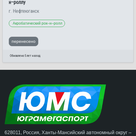
н–роллу
г. Нефтеюганск
Акробатический рок–н–ролл
перенесено
Обновлено 5 лет назад
628011, Россия, Ханты-Мансийский автономный округ –