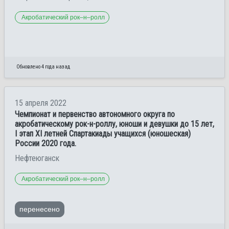
Акробатический рок–н–ролл
Обновлено 4 года назад
15 апреля 2022
Чемпионат и первенство автономного округа по
акробатическому рок-н-роллу, юноши и девушки до 15 лет,
I этап ХI летней Спартакиады учащихся (юношеская)
России 2020 года.
Нефтеюганск
Акробатический рок–н–ролл
перенесено