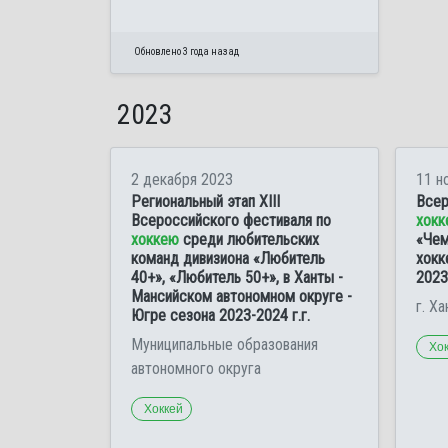
Обновлено 3 года назад
2023
2 декабря 2023
11 н
Региональный этап ХIII
Всер
Всероссийского фестиваля по
хокк
хоккею
среди любительских
«Чем
команд дивизиона «Любитель
хокк
40+», «Любитель 50+», в Ханты -
2023
Мансийском автономном округе -
г. Х
Югре сезона 2023-2024 г.г.
Муниципальные образования
Хо
автономного округа
Хоккей