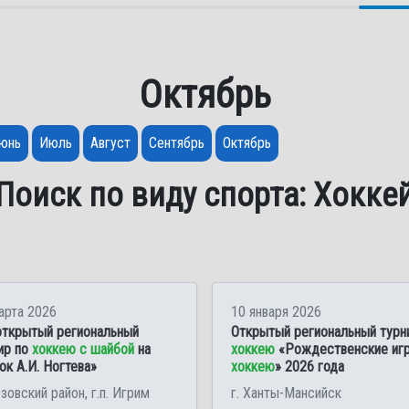
Октябрь
юнь
Июль
Август
Сентябрь
Октябрь
Поиск по виду спорта: Хокке
арта 2026
10 января 2026
открытый региональный
Открытый региональный турн
ир по
хоккею с шайбой
на
хоккею
«Рождественские иг
ок А.И. Ногтева»
хоккею
» 2026 года
зовский район, г.п. Игрим
г. Ханты-Мансийск