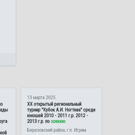
13 марта 2025
по
XX открытый региональный
иады
турнир "Кубок А.И. Ногтева" среди
юношей 2010 - 2011 г.р. 2012 -
руга
2013 г.р. по
хоккею
Березовский район, г.п. Игрим
нной