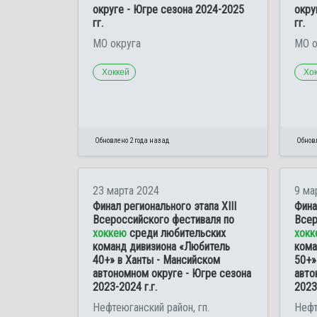
округе - Югре сезона 2024-2025
окру
гг.
гг.
МО округа
МО о
Хоккей
Хо
Обновлено 2 года назад
Обновл
23 марта 2024
9 ма
Финал регионального этапа ХIII
Фина
Всероссийского фестиваля по
Всер
хоккею
среди любительских
хокк
команд дивизиона «Любитель
кома
40+» в Ханты - Мансийском
50+»
автономном округе - Югре сезона
авто
2023-2024 г.г.
2023
Нефтеюганский район, гп.
Нефт