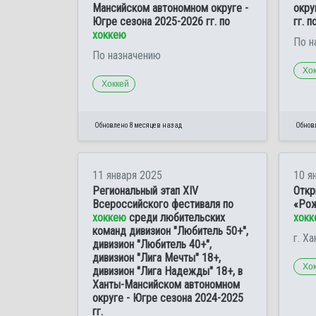
Мансийском автономном округе -
окру
Югре сезона 2025-2026 гг. по
гг. п
хоккею
По н
По назначению
Хо
Хоккей
Обновлено 8 месяцев назад
Обнов
11 января 2025
10 я
Региональный этап XIV
Откр
Всероссийского фестиваля по
«Рож
хоккею
среди любительских
хокк
команд дивизион "Любитель 50+",
г. Х
дивизион "Любитель 40+",
дивизион "Лига Мечты" 18+,
Хо
дивизион "Лига Надежды" 18+, в
Ханты-Мансийском автономном
округе - Югре сезона 2024-2025
гг.