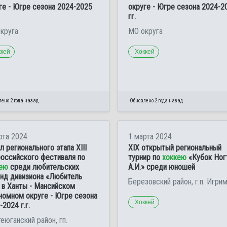
ге - Югре сезона 2024-2025
округе - Югре сезона 2024-2
гг.
круга
МО округа
ккей
Хоккей
ено 2 года назад
Обновлено 2 года назад
рта 2024
1 марта 2024
л регионального этапа ХIII
XIX открытый региональный
оссийского фестиваля по
турнир по
хоккею
«Кубок Ног
ею
среди любительских
А.И.» среди юношей
нд дивизиона «Любитель
Березовский район, г.п. Игри
 в Ханты - Мансийском
номном округе - Югре сезона
Хоккей
-2024 г.г.
еюганский район, гп.