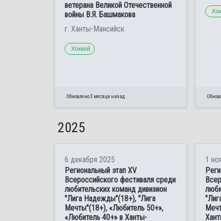
ветерана Великой Отечественной
Хо
войны В.Я. Башмакова
г. Ханты-Мансийск
Хоккей
Обновлено 3 месяца назад
Обнов
2025
6 декабря 2025
1 но
Региональный этап XV
Реги
Всероссийского фестиваля среди
Всер
любительских команд дивизион
люби
"Лига Надежды"(18+), "Лига
"Лиг
Мечты"(18+), «Любитель 50+»,
Мечт
«Любитель 40+» в Ханты-
Хант