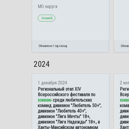
МО округа
Хоккей
Обновлено 1 год назад
Обновл
2024
1 декабря 2024
2 но
Региональный этап XIV
Реги
Всероссийского фестиваля по
Всер
хоккею
среди любительских
хокк
команд дивизион "Любитель 50+",
кома
дивизион "Любитель 40+",
диви
дивизион "Лига Мечты" 18+,
диви
дивизион "Лига Надежды" 18+., в
диви
Ханты-Мансийском автономном
Хант