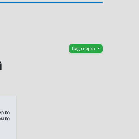
Вид спорта
й
ир по
ры по