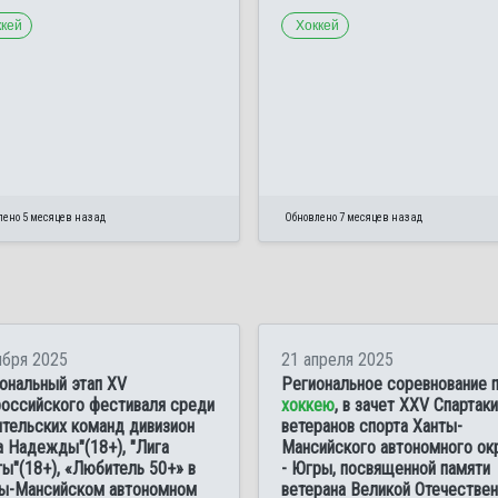
ккей
Хоккей
лено 5 месяцев назад
Обновлено 7 месяцев назад
ября 2025
21 апреля 2025
ональный этап XV
Региональное соревнование 
оссийского фестиваля среди
хоккею
, в зачет XXV Спартак
тельских команд дивизион
ветеранов спорта Ханты-
а Надежды"(18+), "Лига
Мансийского автономного ок
ы"(18+), «Любитель 50+» в
- Югры, посвященной памяти
ы-Мансийском автономном
ветерана Великой Отечестве