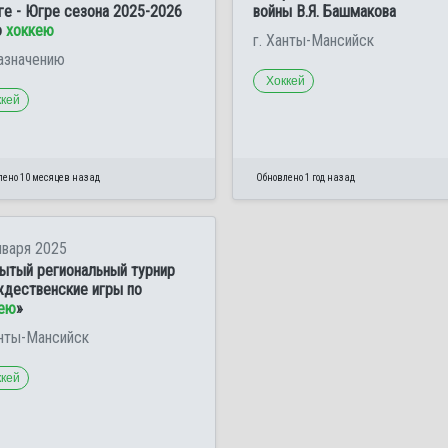
ге - Югре сезона 2025-2026
войны В.Я. Башмакова
о
хоккею
г. Ханты-Мансийск
азначению
Хоккей
ккей
лено 10 месяцев назад
Обновлено 1 год назад
нваря 2025
ытый региональный турнир
дественские игры по
ею
»
анты-Мансийск
ккей