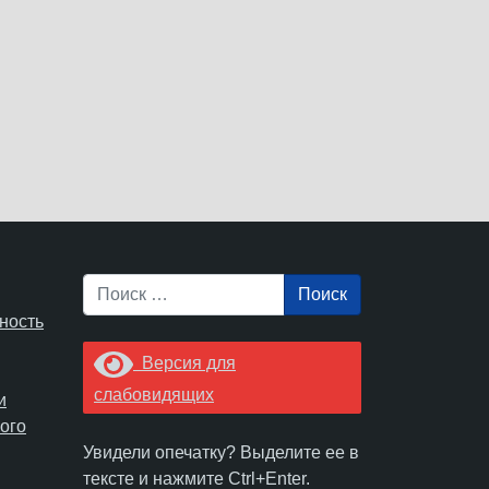
Поиск
ность
Версия для
слабовидящих
и
ого
Увидели опечатку? Выделите ее в
тексте и нажмите Ctrl+Enter.