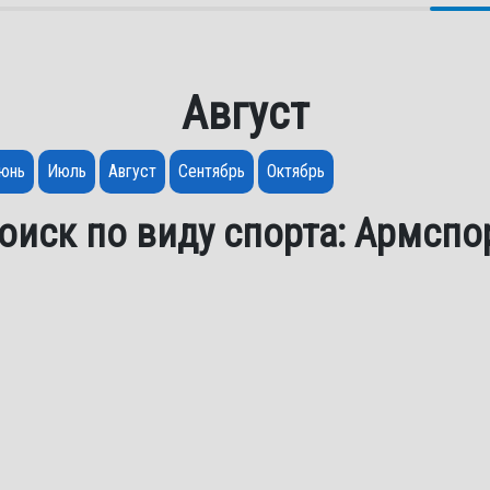
Август
юнь
Июль
Август
Сентябрь
Октябрь
оиск по виду спорта: Армспо